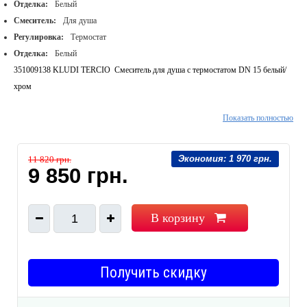
Отделка:
Белый
Смеситель:
Для душа
Регулировка:
Термостат
Отделка:
Белый
351009138 KLUDI TERCIO Смеситель для душа с термостатом DN 15 белый/
хром
Показать полностью
настенный монтаж
класс расхода воды В
рукоятка выбора температуры с ограничителем горячей воды при 38С
Экономия:
1 970 грн.
11 820 грн.
с запорным вентилем
9 850 грн.
фильтры очистные
защищен от обратного тока воды
В корзину
1
отвод для душа 1/2
эксцентрики
Получить скидку