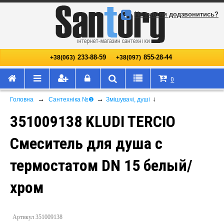
Не змогли додзвонитись?
233-88-59
855-28-44
+38(063)
+38(097)
0
→
→
↓
Головна
Сантехніка №❶
Змішувачі, душі
351009138 KLUDI TERCIO
Смеситель для душа с
термостатом DN 15 белый/
хром
Артикул 351009138