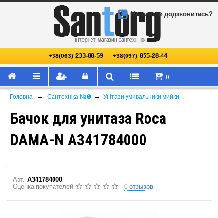
Не змогли додзвонитись?
233-88-59
855-28-44
+38(063)
+38(097)
0
→
→
↓
Головна
Сантехніка №❶
Унітази умивальники мийки
Бачок для унитаза Roca
DAMA-N A341784000
Арт.
A341784000
Оценка покупателей
0 отзывов