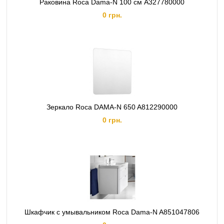
Раковина Roca Dama-N 100 см A327780000
0 грн.
Зеркало Roca DAMA-N 650 A812290000
0 грн.
Шкафчик с умывальником Roca Dama-N A851047806