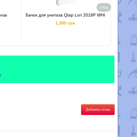
след
онза
Бачок для унитаза Qtap Lori 2018Р WHI
Сиденье с
1,300 грн.
Добавить отзыв