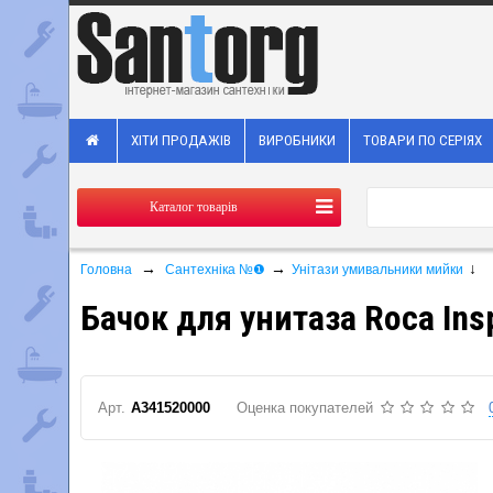
ХІТИ ПРОДАЖІВ
ВИРОБНИКИ
ТОВАРИ ПО СЕРІЯХ
Каталог товарів
→
→
↓
Головна
Сантехніка №❶
Унітази умивальники мийки
Бачок для унитаза Roca Ins
Арт.
A341520000
Оценка покупателей