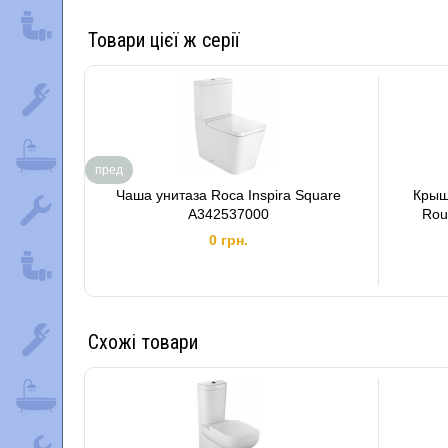
Товари цієї ж серії
пред
Чаша унитаза Roca Inspira Square
Крыш
A342537000
Rou
0 грн.
Схожі товари