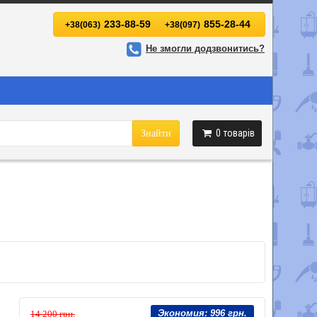
233-88-59
855-28-44
+38(063)
+38(097)
Не змогли додзвонитись?
0
товарів
Знайти
Экономия:
996 грн.
14 200 грн.