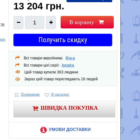
13 204 грн.
В корзину
1
150
Получить скидку
тью
Всі товари виробника:
Roca
Всі товари цієї серії:
Inspira
Цей товар купили 363 людини
Зараз цей товар переглядають 16 людей
Порівняння
В закладки
ШВИДКА ПОКУПКА
УМОВИ ДОСТАВКИ