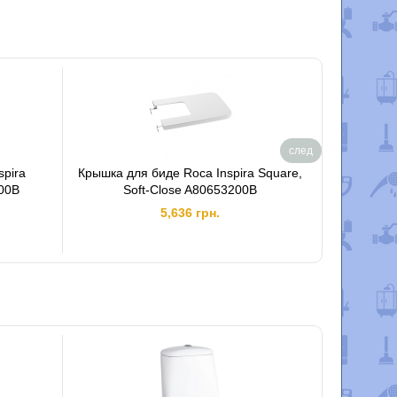
след
spira
Крышка для биде Roca Inspira Square,
Умывальн
C00B
Soft-Close A80653200B
5,636 грн.