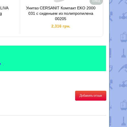
след
OLIVA
Унитаз CERSANIT Компакт EKO 2000
Биде нап
ng
031 с сиденьем из полипропилена
00205
2,316 грн.
Добавить отзыв