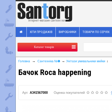
ХІТИ ПРОДАЖІВ
ВИРОБНИКИ
ТОВАРИ ПО СЕРІЯХ
Каталог товарів
→
→
↓
Головна
Сантехніка №❶
Унітази умивальники мийки
Бачок Roca happening
Арт.
A341567000
Оценка покупателей