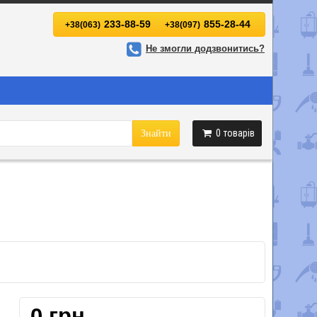
233-88-59
855-28-44
+38(063)
+38(097)
Не змогли додзвонитись?
0
товарів
Знайти
0 грн.