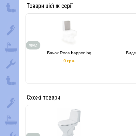
Товари цієї ж серії
пред
Бачок Roca happening
Биде
0 грн.
Схожі товари