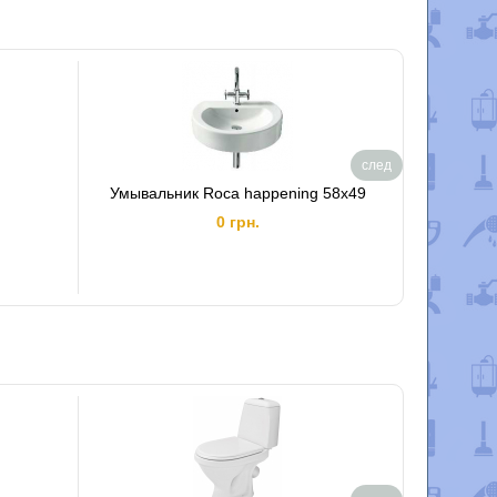
след
Умывальник Roca happening 58x49
Унитаз
0 грн.