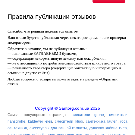
Правила публикации отзывов
Спасибо, что решили поделиться опытом!
Ваш отзыв будет опубликован через некоторое время после проверки
модератором.
Обратите внимание, мы не публикуем отзывы:
— написанные ЗАГЛАВНЫМИ буквами,
— содержащие ненормативную лексику или оскорбления,
— не относящиеся к потребительским свойствам конкретного товара,
— рекламного характера (содержащие контактную информацию и
ссылки на другие сайты).
Любые вопросы о товаре вы можете задать в разделе «Обратная
связь».
Copyright © Santorg.com.ua 2026
Самые популярные страницы:
смесители grohe
,
смесители
hansgrohe
,
kaldewei киев
,
смесители kludi
,
сантехника laufen
,
roca
сантехника
,
аксессуары для ванной комнаты
,
душевая кабина киев
,
инсталляция geberit
,
полотенцесушители киев
,
купить смеситель
,