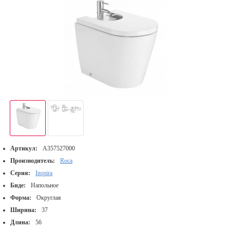
Артикул:
A357527000
Производитель:
Roca
Серия:
Inspira
Биде:
Напольное
Форма:
Округлая
Ширина:
37
Длина:
56