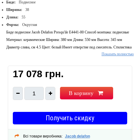
Биде:
Подвесное
Ширина:
38
Длина:
55
Форма:
Округлая
Биде подвесное Jacob Delafon Presqu'ile E4441-00 Способ монтажа: подвесные
Материал: керамические Ширина: 380 мм Длина: 550 мм Высота: 345 мм
Диаметр слива, см 4.5 Цвет: белый Имеет отверстие под смеситель. Стилистика
Показать полностью
дизайна: hi-tech
17 078 грн.
В корзину
1
Получить скидку
Всі товари виробника:
Jacob delafon