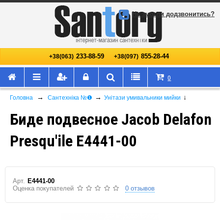
Не змогли додзвонитись?
233-88-59
855-28-44
+38(063)
+38(097)
0
→
→
↓
Головна
Сантехніка №❶
Унітази умивальники мийки
Биде подвесное Jacob Delafon
Presqu'ile E4441-00
Арт.
E4441-00
Оценка покупателей
0 отзывов