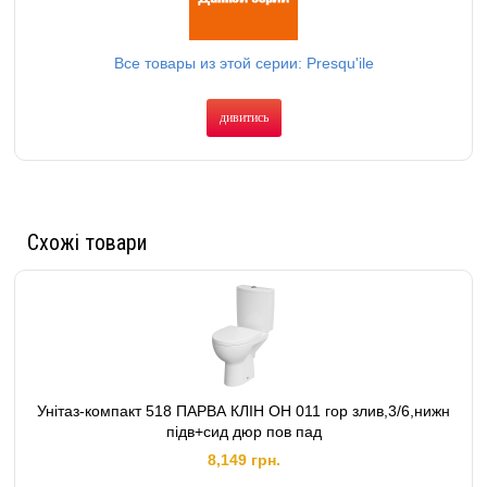
Все товары из этой серии: Presqu'ile
дивитись
Схожі товари
Унітаз-компакт 518 ПАРВА КЛІН ОН 011 гор злив,3/6,нижн
підв+сид дюр пов пад
8,149 грн.