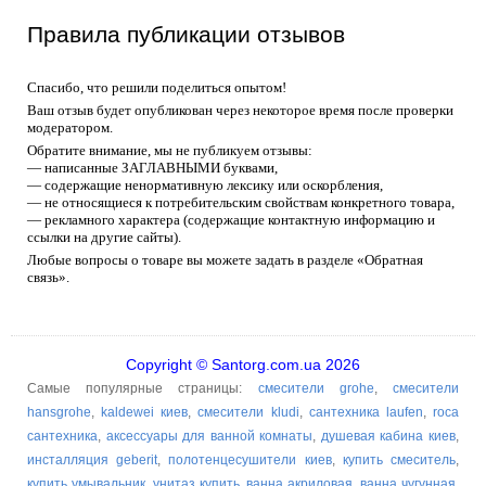
Правила публикации отзывов
Спасибо, что решили поделиться опытом!
Ваш отзыв будет опубликован через некоторое время после проверки
модератором.
Обратите внимание, мы не публикуем отзывы:
— написанные ЗАГЛАВНЫМИ буквами,
— содержащие ненормативную лексику или оскорбления,
— не относящиеся к потребительским свойствам конкретного товара,
— рекламного характера (содержащие контактную информацию и
ссылки на другие сайты).
Любые вопросы о товаре вы можете задать в разделе «Обратная
связь».
Copyright © Santorg.com.ua 2026
Самые популярные страницы:
смесители grohe
,
смесители
hansgrohe
,
kaldewei киев
,
смесители kludi
,
сантехника laufen
,
roca
сантехника
,
аксессуары для ванной комнаты
,
душевая кабина киев
,
инсталляция geberit
,
полотенцесушители киев
,
купить смеситель
,
купить умывальник
,
унитаз купить
,
ванна акриловая
,
ванна чугунная
,