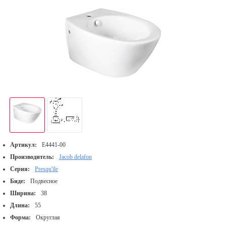
Артикул:
E4441-00
Производитель:
Jacob delafon
Серия:
Presqu'ile
Биде:
Подвесное
Ширина:
38
Длина:
55
Форма:
Округлая