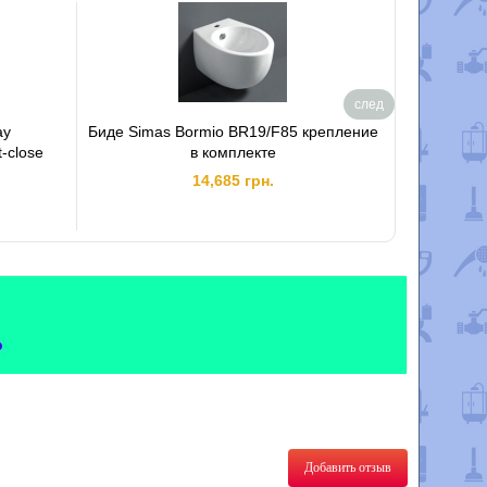
след
ay
Биде Simas Bormio BR19/F85 крепление
Керамич
-close
в комплекте
14,685 грн.
Добавить отзыв