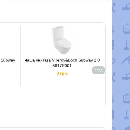
h Subway
Чаша унитаза Villeroy&Boch Subway 2.0
Унитаз по
5617R001
след
0 грн.