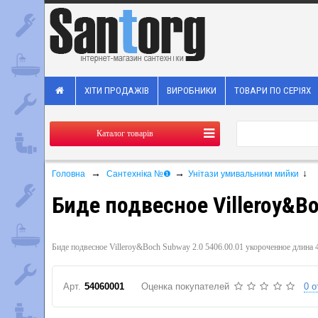
ХІТИ ПРОДАЖІВ
ВИРОБНИКИ
ТОВАРИ ПО СЕРІЯХ
Каталог товарів
→
→
↓
Головна
Сантехніка №❶
Унітази умивальники мийки
Биде подвесное Villeroy&B
Биде подвесное Villeroy&Boch Subway 2.0 5406.00.01 укороченное длина 
Арт.
54060001
Оценка покупателей
0 о