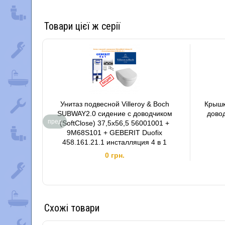
Товари цієї ж серії
Унитаз подвесной Villeroy & Boch
Крышк
SUBWAY2.0 сидение с доводчиком
дово
пред
(SoftClose) 37,5x56,5 56001001 +
9M68S101 + GEBERIT Duofix
458.161.21.1 инсталляция 4 в 1
0 грн.
Схожі товари