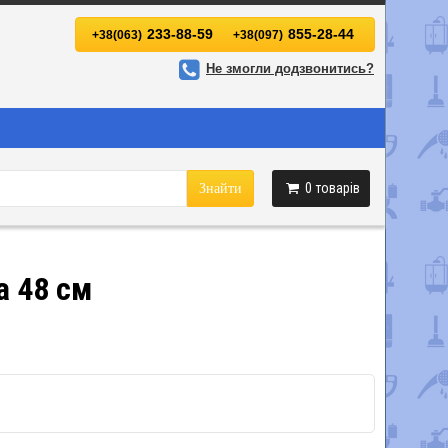
233-88-59
855-28-44
+38(063)
+38(097)
Не змогли додзвонитись?
0
товарів
Знайти
а 48 см