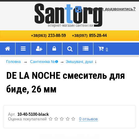
Не змогли додзвонитись?
233-88-59
855-28-44
+38(063)
+38(097)
0
→
→
↓
Головна
Сантехніка №❶
Змішувачі, душі
DE LA NOCHE смеситель для
биде, 26 мм
Арт.
10-40-5100-black
Оценка покупателей
0 отзывов