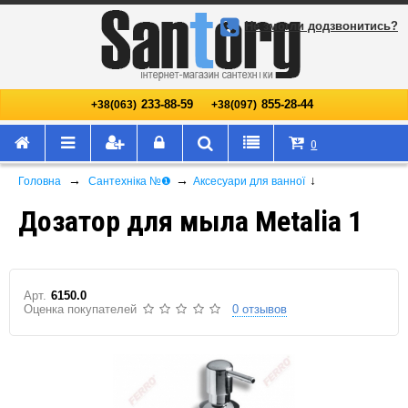
Не змогли додзвонитись?
233-88-59
855-28-44
+38(063)
+38(097)
0
→
→
↓
Головна
Сантехніка №❶
Аксесуари для ванної
Дозатор для мыла Metalia 1
Арт.
6150.0
Оценка покупателей
0 отзывов