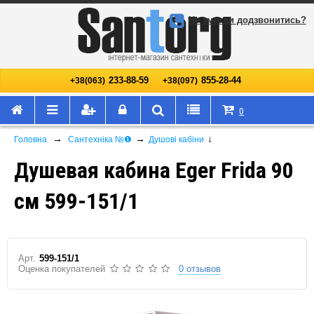
Не змогли додзвонитись?
233-88-59
855-28-44
+38(063)
+38(097)
0
→
→
↓
Головна
Сантехніка №❶
Душові кабіни
Душевая кабина Eger Frida 90
см 599-151/1
Арт.
599-151/1
Оценка покупателей
0 отзывов