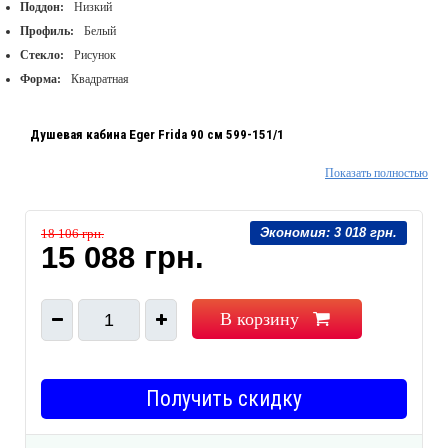
Поддон:
Низкий
Профиль:
Белый
Стекло:
Рисунок
Форма:
Квадратная
Душевая кабина Eger Frida 90 см 599-151/1
Показать полностью
Материал: стекло
Двери: распашные
Экономия:
3 018 грн.
18 106 грн.
Количество дверей: 1
15 088 грн.
Размеры (ВхШхГ): 1900 х 900 х 900 мм
Цвет изделия: рисунок Frizek
Цвет профиля: белый
В корзину
1
Получить скидку