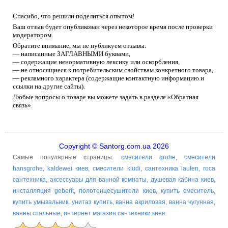
Спасибо, что решили поделиться опытом!
Ваш отзыв будет опубликован через некоторое время после проверки
модератором.
Обратите внимание, мы не публикуем отзывы:
— написанные ЗАГЛАВНЫМИ буквами,
— содержащие ненормативную лексику или оскорбления,
— не относящиеся к потребительским свойствам конкретного товара,
— рекламного характера (содержащие контактную информацию и
ссылки на другие сайты).
Любые вопросы о товаре вы можете задать в разделе «Обратная
связь».
Copyright © Santorg.com.ua 2026
Самые популярные страницы:
смесители grohe
,
смесители
hansgrohe
,
kaldewei киев
,
смесители kludi
,
сантехника laufen
,
roca
сантехника
,
аксессуары для ванной комнаты
,
душевая кабина киев
,
инсталляция geberit
,
полотенцесушители киев
,
купить смеситель
,
купить умывальник
,
унитаз купить
,
ванна акриловая
,
ванна чугунная
,
ванны стальные
,
интернет магазин сантехники киев