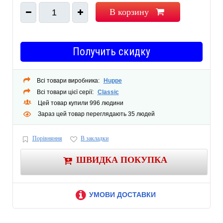
ЦВЕТ ПРОФИЛЯ ХРОМ
В корзину
1
ГАРАНТИЯ 1 ГОД
СТЕКЛО ПРОЗРАЧНОЕ
ТОЛЩИНА СТЕКЛА 6 ММ
КОМПЛЕКТАЦИЯ ДУШЕВАЯ ДВЕРЬ
Получить скидку
ОСОБЕННОСТИ ВХОД С УГЛА
ВИД ШТОРЫ ДВУХЭЛЕМЕНТНАЯ
Всі товари виробника:
Huppe
МАТЕРИАЛ ВИТРАЖА СТЕКЛО
Всі товари цієї серії:
Classic
Цей товар купили 996 людини
Зараз цей товар переглядають 35 людей
Порівняння
В закладки
ШВИДКА ПОКУПКА
УМОВИ ДОСТАВКИ