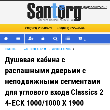
Не змогли додзвонитись?
233-88-59
855-28-44
+38(063)
+38(097)
0
→
→
↓
Головна
Сантехніка №❶
Душові кабіни
Душевая кабина с
распашными дверьми с
неподвижными сегментами
для углового входа Classics 2
4-ECK 1000/1000 X 1900