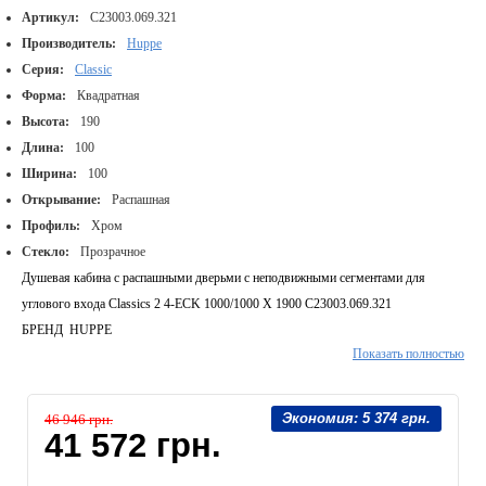
Артикул:
C23003.069.321
Производитель:
Huppe
Серия:
Classic
Форма:
Квадратная
Высота:
190
Длина:
100
Ширина:
100
Открывание:
Распашная
Профиль:
Хром
Стекло:
Прозрачное
Душевая кабина с распашными дверьми с неподвижными сегментами для
углового входа Classics 2 4-ECK 1000/1000 X 1900 C23003.069.321
БРЕНД HUPPE
Показать полностью
СТРАНА ГЕРМАНИЯ
ТИП ОТКРЫТИЯ Распашная
СЕРИЯ CLASSICS 2
Экономия:
5 374 грн.
46 946 грн.
ШИРИНА, (ММ) 1000
41 572 грн.
РАЗМЕР ШТОРКИ 100