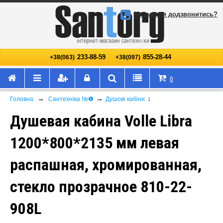
Не змогли додзвонитись?
233-88-59
855-28-44
+38(063)
+38(097)
0
→
→
↓
Головна
Сантехніка №❶
Душові кабіни
Душевая кабина Volle Libra
1200*800*2135 мм левая
распашная, хромированная,
стекло прозрачное 810-22-
908L