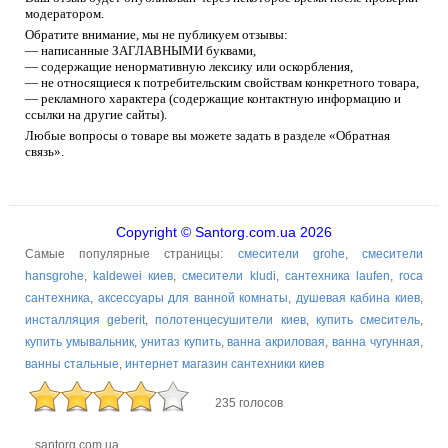
модератором.
Обратите внимание, мы не публикуем отзывы:
— написанные ЗАГЛАВНЫМИ буквами,
— содержащие ненормативную лексику или оскорбления,
— не относящиеся к потребительским свойствам конкретного товара,
— рекламного характера (содержащие контактную информацию и
ссылки на другие сайты).
Любые вопросы о товаре вы можете задать в разделе «Обратная
связь».
Copyright © Santorg.com.ua 2026
Самые популярные страницы:
смесители grohe
,
смесители
hansgrohe
,
kaldewei киев
,
смесители kludi
,
сантехника laufen
,
roca
сантехника
,
аксессуары для ванной комнаты
,
душевая кабина киев
,
инсталляция geberit
,
полотенцесушители киев
,
купить смеситель
,
купить умывальник
,
унитаз купить
,
ванна акриловая
,
ванна чугунная
,
ванны стальные
,
интернет магазин сантехники киев
235 голосов
santorg.com.ua