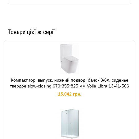
Высота поддона
: Мелкий
Толщина стекла
: 8 мм
Бренд
: VOLLE
Серия
: LIBRA
Товари цієї ж серії
Компакт гор. выпуск, нижний подвод, бачок 3/6л, сиденье
твердое slow-closing 670*355*825 мм Volle Libra 13-41-506
15,042 грн.