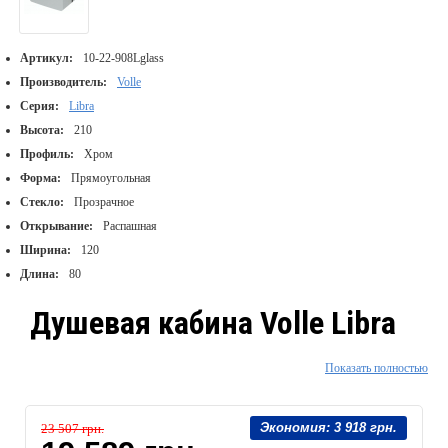
Артикул:
10-22-908Lglass
Производитель:
Volle
Серия:
Libra
Высота:
210
Профиль:
Хром
Форма:
Прямоугольная
Стекло:
Прозрачное
Открывание:
Распашная
Ширина:
120
Длина:
80
Душевая кабина Volle Libra
1200*800*2135 мм левая
Показать полностью
распашная, хромированная,
Экономия:
3 918 грн.
23 507 грн.