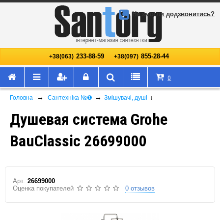
Не змогли додзвонитись?
233-88-59
855-28-44
+38(063)
+38(097)
0
→
→
↓
Головна
Сантехніка №❶
Змішувачі, душі
Душевая система Grohe
BauClassic 26699000
Арт.
26699000
Оценка покупателей
0 отзывов