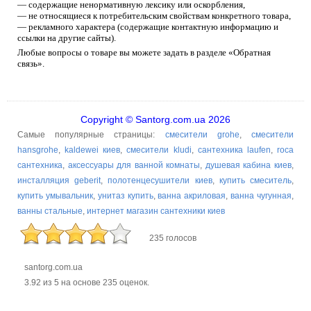
— содержащие ненормативную лексику или оскорбления,
— не относящиеся к потребительским свойствам конкретного товара,
— рекламного характера (содержащие контактную информацию и
ссылки на другие сайты).
Любые вопросы о товаре вы можете задать в разделе «Обратная
связь».
Copyright © Santorg.com.ua 2026
Самые популярные страницы:
смесители grohe
,
смесители
hansgrohe
,
kaldewei киев
,
смесители kludi
,
сантехника laufen
,
roca
сантехника
,
аксессуары для ванной комнаты
,
душевая кабина киев
,
инсталляция geberit
,
полотенцесушители киев
,
купить смеситель
,
купить умывальник
,
унитаз купить
,
ванна акриловая
,
ванна чугунная
,
ванны стальные
,
интернет магазин сантехники киев
235 голосов
santorg.com.ua
3.92
из
5
на основе
235
оценок.