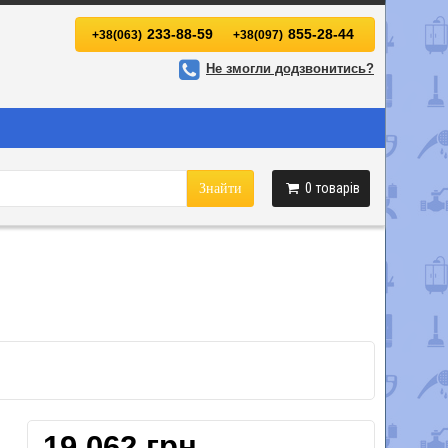
233-88-59
855-28-44
+38(063)
+38(097)
Не змогли додзвонитись?
0
товарів
Знайти
19 062 грн.