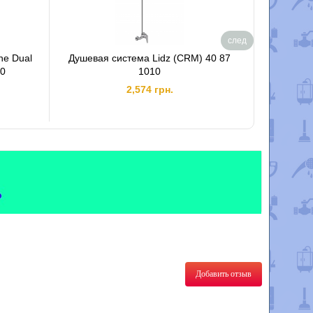
Move
ия
след
ne Dual
Душевая система Lidz (CRM) 40 87
Душевая с
00
1010
2,574 грн.
Добавить отзыв