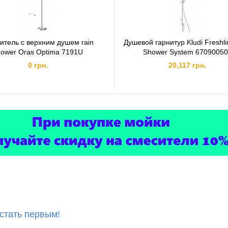
SpeedClean - предотвращение образования известковых отложений. GROHE Silk
- плавность хода рычага. GROHE Inner WaterGuide - предотвращение нагрева
поверхности лейки. GROHE DripStop - не протекает ручной душ после прекращен
подачи воды. GROHE Jet spray - упругий поток воды.
итель с верхним душем rain
Душевой гарнитур Kludi Freshli
hower Oras Optima 7191U
Shower System 6709005
0 грн.
20,117 грн.
 стать первым!