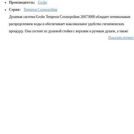
Производитель:
Grohe
Серия:
Tempesta Cosmopolitan
Душевая система Grohe Tempesta Cosmopolitan 26673000 обладает оптимальным
распределением воды и обеспечивает максимальное удобство гигиенических
процедур. Она состоит из душевой стойки с верхним и ручным душем, а также
Показать полнос
удобного смесителя. Долговечность и износостойкость гарантируется благодаря
качественному хромированному покрытию. Плавность хода и регулировку
температуры и напора воды обеспечивает удобный рычаг.
Габариты изделия (ВхШхД), мм:
1200х250х540
Тип изделия:
Душевая система
Обратите внимание:
Производитель оставляет за собой право вносить изменения в
конструкцию изделий и комплектацию, не ухудшающих качество, без
предварительного уведомления.
Габариты упаковки 1, мм:
140х320х1140
Материал:
Латунь / ABS пластик
Цвет:
Хром
Поверхность:
Глянцевая
Вид монтажа:
Настенный
Форма лейки:
Ручной душ: круглая. Верхний душ: круглая