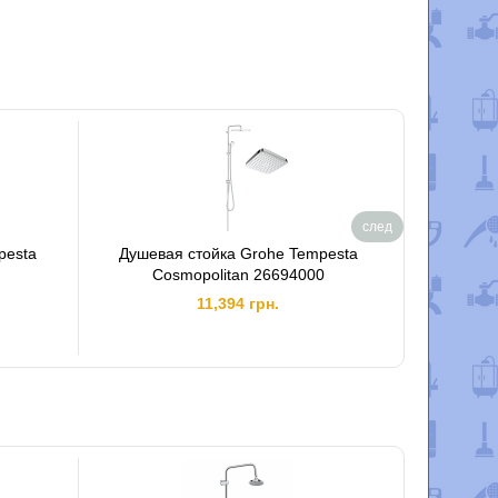
след
pesta
Душевая стойка Grohe Tempesta
Душева
Cosmopolitan 26694000
Co
11,394 грн.
,
о