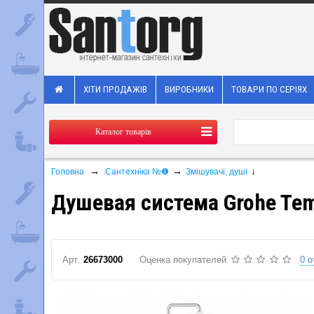
ХІТИ ПРОДАЖІВ
ВИРОБНИКИ
ТОВАРИ ПО СЕРІЯХ
Каталог товарів
→
→
↓
Головна
Сантехніка №❶
Змішувачі, душі
Душевая система Grohe Tem
Арт.
26673000
Оценка покупателей
0 о