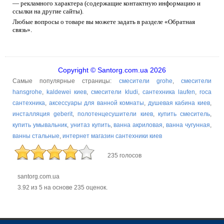
— рекламного характера (содержащие контактную информацию и
ссылки на другие сайты).
Любые вопросы о товаре вы можете задать в разделе «Обратная
связь».
Copyright © Santorg.com.ua 2026
Самые популярные страницы:
смесители grohe
,
смесители
hansgrohe
,
kaldewei киев
,
смесители kludi
,
сантехника laufen
,
roca
сантехника
,
аксессуары для ванной комнаты
,
душевая кабина киев
,
инсталляция geberit
,
полотенцесушители киев
,
купить смеситель
,
купить умывальник
,
унитаз купить
,
ванна акриловая
,
ванна чугунная
,
ванны стальные
,
интернет магазин сантехники киев
235 голосов
santorg.com.ua
3.92
из
5
на основе
235
оценок.