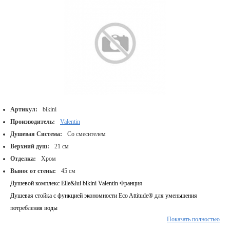
Артикул:
bikini
Производитель:
Valentin
Душевая Система:
Со смесителем
Верхний душ:
21 см
Отделка:
Хром
Вынос от стены:
45 см
Душевой комплекс Elle&lui bikini Valentin Франция
Душевая стойка с функцией экономности Eco Attitude® для уменьшения
потребления воды
Показать полностью
Душевая лейка приятная на ощупь, верхний душ и панель распределения