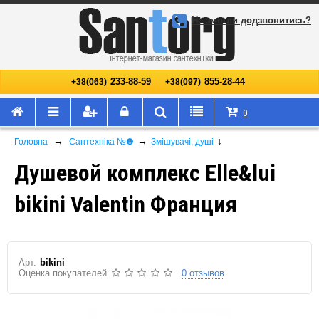
Не змогли додзвонитись?
233-88-59
855-28-44
+38(063)
+38(097)
0
→
→
↓
Головна
Сантехніка №❶
Змішувачі, душі
Душевой комплекс Elle&lui
bikini Valentin Франция
Арт.
bikini
Оценка покупателей
0 отзывов