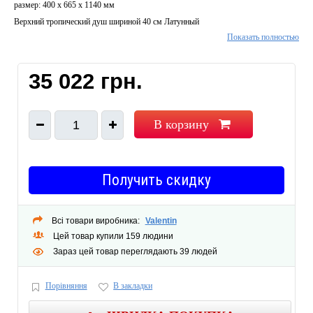
размер: 400 x 665 x 1140 мм
Верхний тропический душ шириной 40 см Латунный
Показать полностью
Ручной душ со шлангом 175 см
душевая штанга из нержавейки с мыльницей
термостатический смеситель (никогда не ошпарит)
35 022 грн.
В корзину
1
Получить скидку
Всі товари виробника:
Valentin
Цей товар купили 159 людини
Зараз цей товар переглядають 39 людей
Порівняння
В закладки