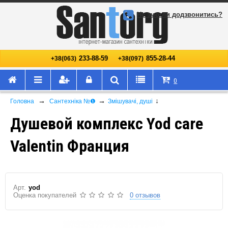
Не змогли додзвонитись?
233-88-59
855-28-44
+38(063)
+38(097)
0
→
→
↓
Головна
Сантехніка №❶
Змішувачі, душі
Душевой комплекс Yod care
Valentin Франция
Арт.
yod
Оценка покупателей
0 отзывов