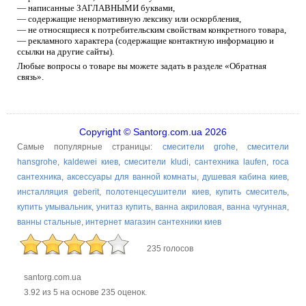
— написанные ЗАГЛАВНЫМИ буквами,
— содержащие ненормативную лексику или оскорбления,
— не относящиеся к потребительским свойствам конкретного товара,
— рекламного характера (содержащие контактную информацию и
ссылки на другие сайты).
Любые вопросы о товаре вы можете задать в разделе «Обратная
связь».
Copyright © Santorg.com.ua 2026
Самые популярные страницы:
смесители grohe
,
смесители
hansgrohe
,
kaldewei киев
,
смесители kludi
,
сантехника laufen
,
roca
сантехника
,
аксессуары для ванной комнаты
,
душевая кабина киев
,
инсталляция geberit
,
полотенцесушители киев
,
купить смеситель
,
купить умывальник
,
унитаз купить
,
ванна акриловая
,
ванна чугунная
,
ванны стальные
,
интернет магазин сантехники киев
235 голосов
santorg.com.ua
3.92
из
5
на основе
235
оценок.