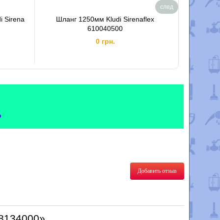
след
 Sirena
Шланг 1250мм Kludi Sirenaflex
Шланг дл
610040500
0 грн.
Добавить отзыв
28134000»