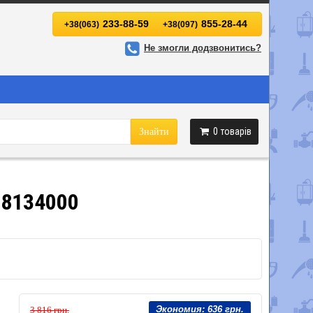
233-88-59
855-28-44
+38(063)
+38(097)
Не змогли додзвонитись?
0
товарів
Знайти
28134000
Экономия:
636 грн.
3 816 грн.