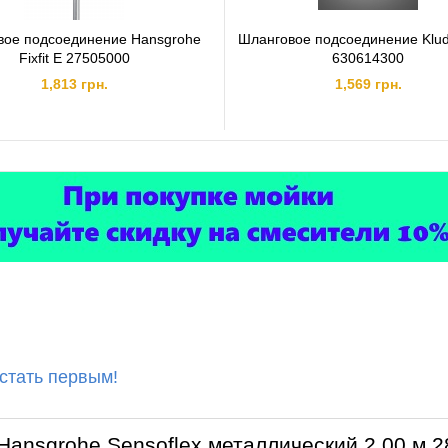
вое подсоединение Hansgrohe
Шланговое подсоединение Kludi
Fixfit E 27505000
630614300
1,813 грн.
1,569 грн.
 стать первым!
Hansgrohe Sensoflex металлический 2,00 м 