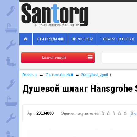
ХІТИ ПРОДАЖІВ
ВИРОБНИКИ
ТОВАРИ ПО СЕРІЯХ
Каталог товарів
→
→
↓
Головна
Сантехніка №❶
Змішувачі, душі
Душевой шланг Hansgrohe S
Арт.
28134000
Оценка покупателей
0 о