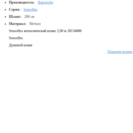
Производитель:
Hansgrohe
Серия:
Sensoflex
Шланг:
200 см
Материал:
Металл
Sensoflex металлический шланг 2,00 м 28134000
Sensoflex
Душевой шланг
Показать полнос
многослойный шланг: нержавеющая сталь, внутренний шланг из силикона, внешни
из полимера с покрытием anti-microbial
конические гайки с обеих сторон ½’ x ½’, упорный подшипник со стороны душа