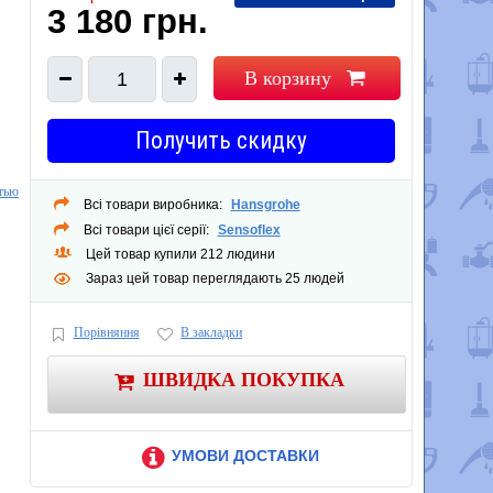
3 180 грн.
В корзину
1
Получить скидку
тью
й -
Всі товари виробника:
Hansgrohe
Всі товари цієї серії:
Sensoflex
Цей товар купили 212 людини
Зараз цей товар переглядають 25 людей
Порівняння
В закладки
ШВИДКА ПОКУПКА
УМОВИ ДОСТАВКИ