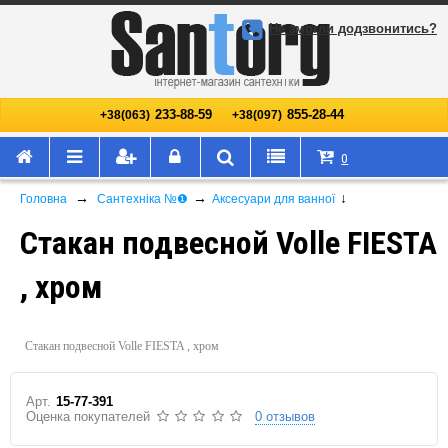
Не змогли додзвонитись?
233-88-59
855-28-44
+38(063)
+38(097)
0
→
→
↓
Головна
Сантехніка №❶
Аксесуари для ванної
Стакан подвесной Volle FIESTA
, хром
Стакан подвесной Volle FIESTA , хром
Арт.
15-77-391
Оценка покупателей
0 отзывов