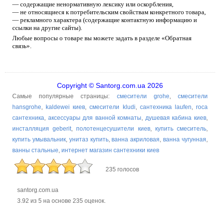
— содержащие ненормативную лексику или оскорбления,
— не относящиеся к потребительским свойствам конкретного товара,
— рекламного характера (содержащие контактную информацию и
ссылки на другие сайты).
Любые вопросы о товаре вы можете задать в разделе «Обратная
связь».
Copyright © Santorg.com.ua 2026
Самые популярные страницы:
смесители grohe
,
смесители
hansgrohe
,
kaldewei киев
,
смесители kludi
,
сантехника laufen
,
roca
сантехника
,
аксессуары для ванной комнаты
,
душевая кабина киев
,
инсталляция geberit
,
полотенцесушители киев
,
купить смеситель
,
купить умывальник
,
унитаз купить
,
ванна акриловая
,
ванна чугунная
,
ванны стальные
,
интернет магазин сантехники киев
235 голосов
santorg.com.ua
3.92
из
5
на основе
235
оценок.