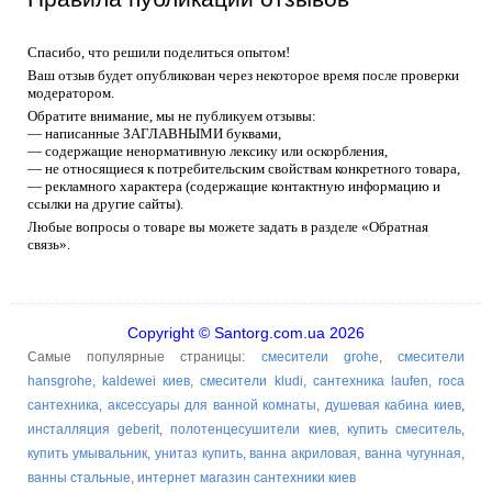
Спасибо, что решили поделиться опытом!
Ваш отзыв будет опубликован через некоторое время после проверки
модератором.
Обратите внимание, мы не публикуем отзывы:
— написанные ЗАГЛАВНЫМИ буквами,
— содержащие ненормативную лексику или оскорбления,
— не относящиеся к потребительским свойствам конкретного товара,
— рекламного характера (содержащие контактную информацию и
ссылки на другие сайты).
Любые вопросы о товаре вы можете задать в разделе «Обратная
связь».
Copyright © Santorg.com.ua 2026
Самые популярные страницы:
смесители grohe
,
смесители
hansgrohe
,
kaldewei киев
,
смесители kludi
,
сантехника laufen
,
roca
сантехника
,
аксессуары для ванной комнаты
,
душевая кабина киев
,
инсталляция geberit
,
полотенцесушители киев
,
купить смеситель
,
купить умывальник
,
унитаз купить
,
ванна акриловая
,
ванна чугунная
,
ванны стальные
,
интернет магазин сантехники киев