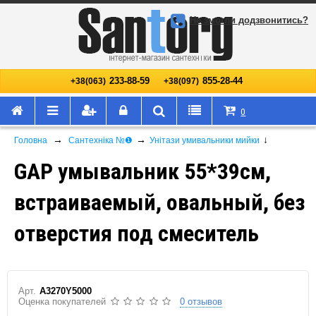
Не змогли додзвонитись?
233-88-59
855-28-44
+38(063)
+38(097)
0
→
→
↓
Головна
Сантехніка №❶
Унітази умивальники мийки
GAP умывальник 55*39см,
встраиваемый, овальный, без
отверстия под смеситель
Арт.
A3270Y5000
Оценка покупателей
0 отзывов