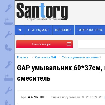
ХІТИ ПРОДАЖІВ
ВИРОБНИКИ
ТОВАРИ ПО СЕРІЯХ
Каталог товарів
→
→
↓
Головна
Сантехніка №❶
Унітази умивальники мийки
GAP умывальник 60*37см, 
смеситель
Арт.
A3270Y8000
Оценка покупателей