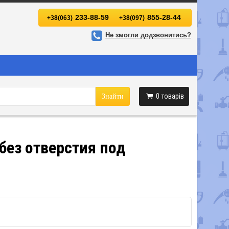
233-88-59
855-28-44
+38(063)
+38(097)
Не змогли додзвонитись?
0
товарів
Знайти
без отверстия под