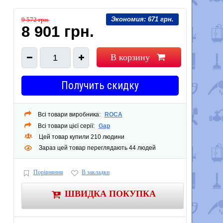
Экономия:
671 грн.
9 572 грн.
8 901 грн.
В корзину
1
Получить скидку
Всі товари виробника:
ROCA
Всі товари цієї серії:
Gap
Цей товар купили 210 людини
Зараз цей товар переглядають 44 людей
Порівняння
В закладки
ШВИДКА ПОКУПКА