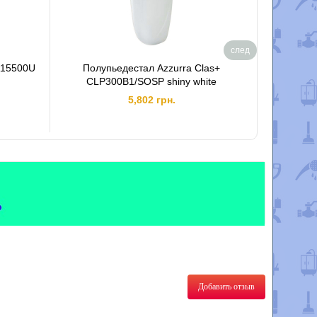
след
115500U
Полупьедестал Azzurra Clas+
Умыва
CLP300B1/SOSP shiny white
умы
580
5,802 грн.
Добавить отзыв