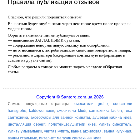
Правила публикации отзывов
Спасибо, что решили поделиться опытом!
Ваш отзыв будет опубликован через некоторое время после проверки
модератором.
Обратите внимание, мы не публикуем отзывы:
— написанные ЗАГЛАВНЫМИ буквами,
— содержащие ненормативную лексику или оскорбления,
— не относящиеся к потребительским свойствам конкретного товара,
— рекламного характера (содержащие контактную информацию и
ссылки на другие сайты).
Любые вопросы о товаре вы можете задать в разделе «Обратная
связь».
Copyright © Santorg.com.ua 2026
Самые популярные страницы:
смесители grohe
,
смесители
hansgrohe
,
kaldewei киев
,
смесители kludi
,
сантехника laufen
,
roca
сантехника
,
аксессуары для ванной комнаты
,
душевая кабина киев
,
инсталляция geberit
,
полотенцесушители киев
,
купить смеситель
,
купить умывальник
,
унитаз купить
,
ванна акриловая
,
ванна чугунная
,
ванны стальные
,
интернет магазин сантехники киев