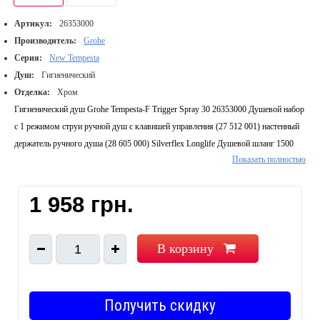
Артикул:
26353000
Производитель:
Grohe
Серия:
New Tempesta
Душ:
Гигиенический
Отделка:
Хром
Гигиенический душ Grohe Tempesta-F Trigger Spray 30 26353000 Душевой набор
с 1 режимом струи ручной душ с клавишей управления (27 512 001) настенный
держатель ручного душа (28 605 000) Silverflex Longlife Душевой шланг 1500
Показать полностью
mm (26 346 000) GROHE StarLight® хромированная поверхность с системой
SpeedClean против известковых отложений Внутренний охлаждающий канал для
продолжительного срока службы Twistfree против перекручивания шланга
1 958 грн.
минимальное давление 1,0 бар Диаметр, см: 3,6 Длина душевого шланга,мм:
1500
В корзину
1
Получить скидку