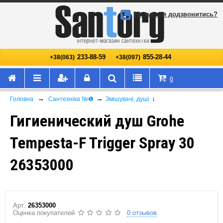
Не змогли додзвонитись?
233-88-59
855-28-44
+38(063)
+38(097)
0
→
→
↓
Головна
Сантехніка №❶
Змішувачі, душі
Гигиенический душ Grohe
Tempesta-F Trigger Spray 30
26353000
Арт.
26353000
Оценка покупателей
0 отзывов