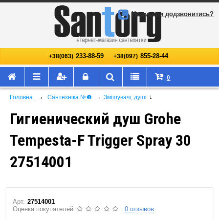
Не змогли додзвонитись?
233-88-59
855-28-44
+38(063)
+38(097)
0
→
→
↓
Головна
Сантехніка №❶
Змішувачі, душі
Гигиенический душ Grohe
Tempesta-F Trigger Spray 30
27514001
Арт.
27514001
Оценка покупателей
0 отзывов