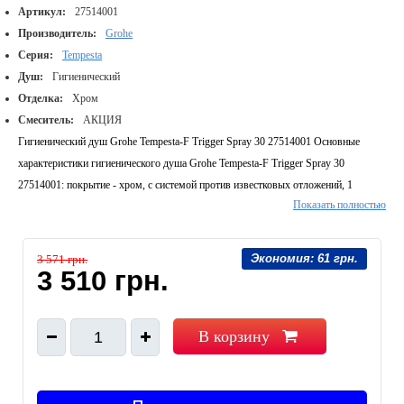
Артикул:
27514001
Производитель:
Grohe
Серия:
Tempesta
Душ:
Гигиенический
Отделка:
Хром
Смеситель:
АКЦИЯ
Гигиенический душ Grohe Tempesta-F Trigger Spray 30 27514001 Основные
характеристики гигиенического душа Grohe Tempesta-F Trigger Spray 30
27514001: покрытие - хром, с системой против известковых отложений, 1
Показать полностью
режим, TwistFree от перекручивания, внутренний охлаждающий канал для
продолжительного срока службы. В комплекте: ручной душ с клавишей
управления 27512001, настенный держатель ручного душа 28605000, душевой
Экономия:
61 грн.
3 571 грн.
шланг 1250 мм, угловой вентиль.
3 510 грн.
В корзину
1