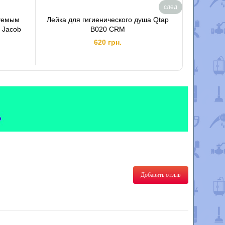
след
руемым
Лейка для гигиенического душа Qtap
Врезной с
 Jacob
B020 CRM
Podzi
620 грн.
Добавить отзыв