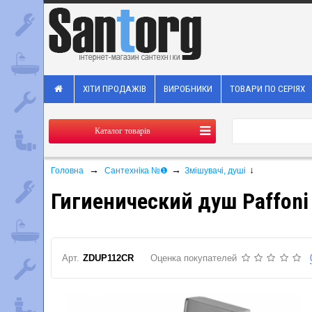
ХІТИ ПРОДАЖІВ
ВИРОБНИКИ
ТОВАРИ ПО СЕРІЯХ
Каталог товарів
→
→
↓
Головна
Сантехніка №❶
Змішувачі, душі
Гигиенический душ Paffoni
Арт.
ZDUP112CR
Оценка покупателей