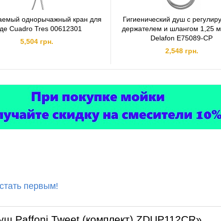
аемый однорычажный кран для
Гигиенический душ с регули
де Cuadro Tres 00612301
держателем и шлангом 1,25 м
Delafon Е75089-CP
5,504 грн.
2,548 грн.
 стать первым!
уш Paffoni Tweet (комплект) ZDUP112CR»