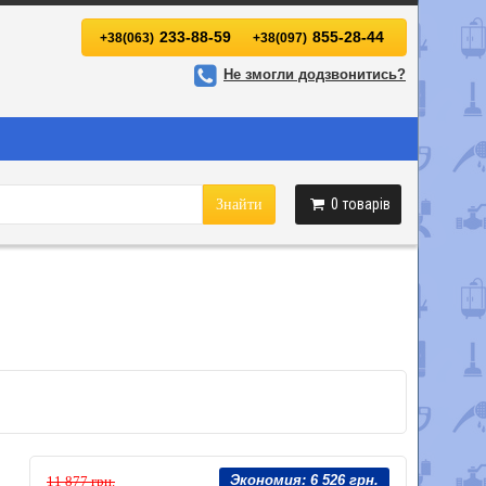
233-88-59
855-28-44
+38(063)
+38(097)
Не змогли додзвонитись?
0
товарів
Знайти
Экономия:
6 526 грн.
11 877 грн.