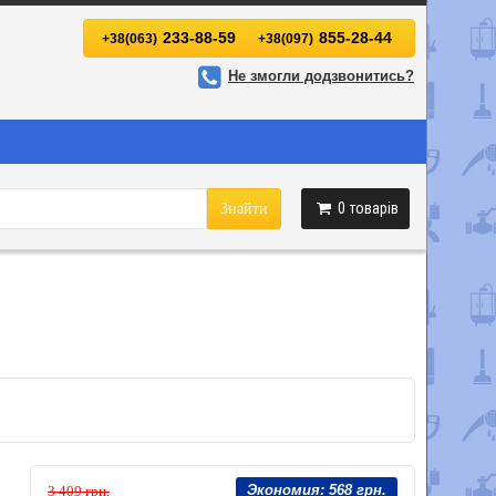
233-88-59
855-28-44
+38(063)
+38(097)
Не змогли додзвонитись?
0
товарів
Знайти
Экономия:
568 грн.
3 409 грн.