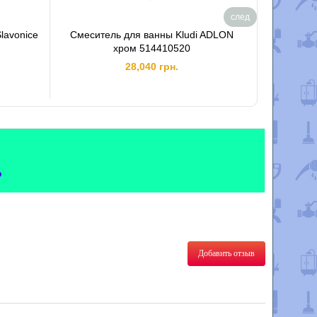
след
lavonice
Смеситель для ванны Kludi ADLON
Смеситель
хром 514410520
28,040 грн.
Добавить отзыв