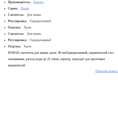
Производитель:
Imprese
Серия:
Horak
Смеситель:
Для ванны
Регулировка:
Однорычажный
Отделка:
Хром
Смеситель:
Для ванны
Регулировка:
Однорычажный
Отделка:
Хром
HORAK смеситель для ванны, хром, 40 ммОднорычажный, керамический узел
смешивания, расход воды до 22 л/мин, аэратор, подходит для проточных
нагревателей
Показать полнос
Бренд: Imprese
Imprese серия: Horak
Монтаж: Вертикальный/настенный
Цвет/тип покрытия: Хром
Страна производитель: Чехия