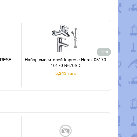
след
PRESE
Набор смесителей Imprese Horak 05170
Смеситель
10170 R670SD
5,341 грн.