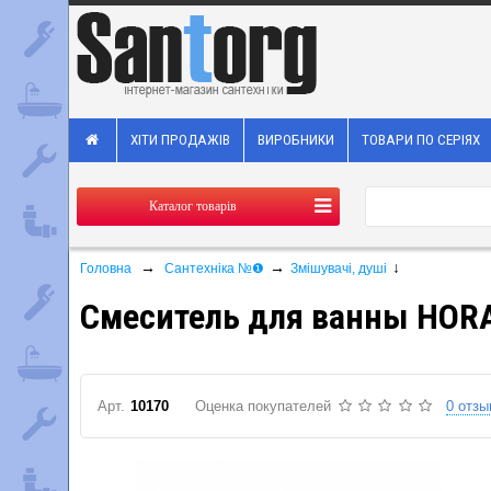
ХІТИ ПРОДАЖІВ
ВИРОБНИКИ
ТОВАРИ ПО СЕРІЯХ
Каталог товарів
→
→
↓
Головна
Сантехніка №❶
Змішувачі, душі
Смеситель для ванны HORA
Арт.
10170
Оценка покупателей
0 отзы