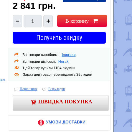
2 841 грн.
В корзину
1
Получить скидку
Всі товари виробника:
Imprese
Всі товари цієї серії:
Horak
Цей товар купили 1104 людини
Зараз цей товар переглядають 39 людей
тью
Порівняння
В закладки
ШВИДКА ПОКУПКА
УМОВИ ДОСТАВКИ