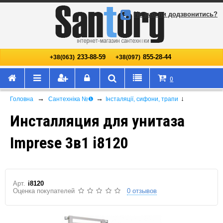
Не змогли додзвонитись?
233-88-59
855-28-44
+38(063)
+38(097)
0
→
→
↓
Головна
Сантехніка №❶
Інсталяції, сифони, трапи
Инсталляция для унитаза
Imprese 3в1 i8120
Арт.
i8120
Оценка покупателей
0 отзывов