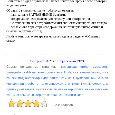
Ваш отзыв будет опубликован через некоторое время после проверки
модератором.
Обратите внимание, мы не публикуем отзывы:
— написанные ЗАГЛАВНЫМИ буквами,
— содержащие ненормативную лексику или оскорбления,
— не относящиеся к потребительским свойствам конкретного товара,
— рекламного характера (содержащие контактную информацию и
ссылки на другие сайты).
Любые вопросы о товаре вы можете задать в разделе «Обратная
связь».
Copyright © Santorg.com.ua 2026
Самые популярные страницы:
смесители grohe
,
смесители
hansgrohe
,
kaldewei киев
,
смесители kludi
,
сантехника laufen
,
roca
сантехника
,
аксессуары для ванной комнаты
,
душевая кабина киев
,
инсталляция geberit
,
полотенцесушители киев
,
купить смеситель
,
купить умывальник
,
унитаз купить
,
ванна акриловая
,
ванна чугунная
,
ванны стальные
,
интернет магазин сантехники киев
235 голосов