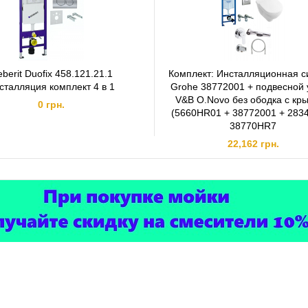
berit Duofix 458.121.21.1
Комплект: Инсталляционная с
сталляция комплект 4 в 1
Grohe 38772001 + подвесной 
V&B O.Novo без ободка с кр
0 грн.
(5660HR01 + 38772001 + 283
38770HR7
22,162 грн.