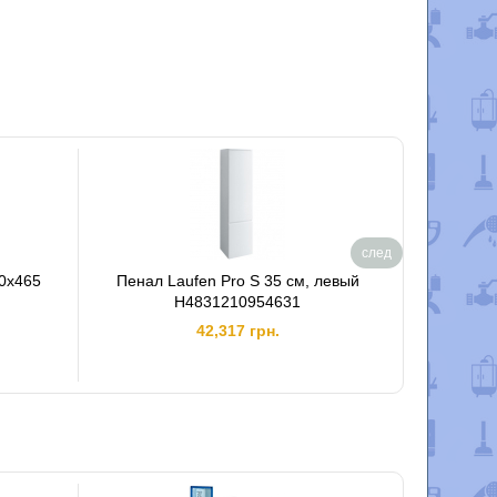
след
0x465
Пенал Laufen Pro S 35 см, левый
Сидень
H4831210954631
42,317 грн.