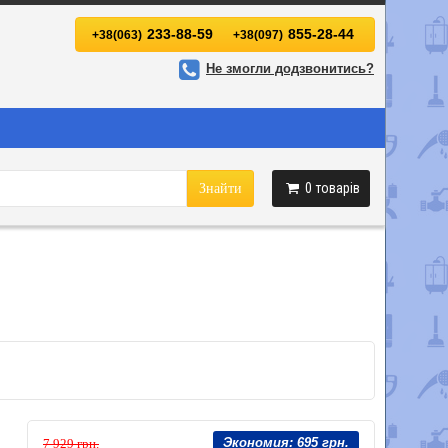
233-88-59
855-28-44
+38(063)
+38(097)
Не змогли додзвонитись?
0
товарів
Знайти
Экономия:
695 грн.
7 929 грн.