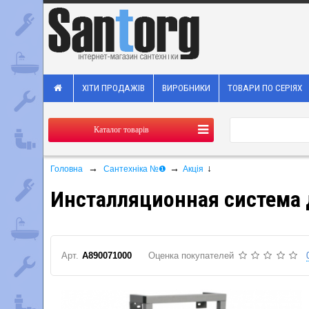
ХІТИ ПРОДАЖІВ
ВИРОБНИКИ
ТОВАРИ ПО СЕРІЯХ
Каталог товарів
→
→
↓
Головна
Сантехніка №❶
Акція
Инсталляционная система 
Арт.
A890071000
Оценка покупателей