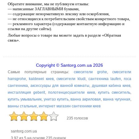
Обратите внимание, мы не публикуем отзывы:
— написанные ЗАГЛАВНЫМИ буквами,
— содержащие ненормативную лексику или оскорбления,
— не относящиеся к потребительским свойствам конкретного товара,
— рекламного характера (содержащие контактную информацию и
ссылки на другие сайты).
Любые вопросы о товаре вы можете задать в разделе «Обратная
связь».
Copyright © Santorg.com.ua 2026
Самые популярные страницы:
смесители grohe
,
смесители
hansgrohe
,
kaldewei киев
,
смесители kludi
,
сантехника laufen
,
roca
сантехника
,
аксессуары для ванной комнаты
,
душевая кабина киев
,
инсталляция geberit
,
полотенцесушители киев
,
купить смеситель
,
купить умывальник
,
унитаз купить
,
ванна акриловая
,
ванна чугунная
,
ванны стальные
,
интернет магазин сантехники киев
235 голосов
santorg.com.ua
3.92
из
5
на основе
235
оценок.