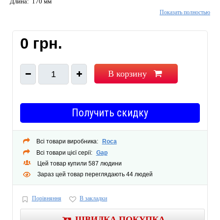
Длина: 170 мм
Показать полностью
Ширина: 235 мм
Высота: 290 мм
Характеристики:
0 грн.
Система монтажа: Фиксирующие пружины
Комплектация:
Установочный комплект
В корзину
1
Получить скидку
Всі товари виробника:
Roca
Всі товари цієї серії:
Gap
Цей товар купили 587 людини
Зараз цей товар переглядають 44 людей
Порівняння
В закладки
ШВИДКА ПОКУПКА