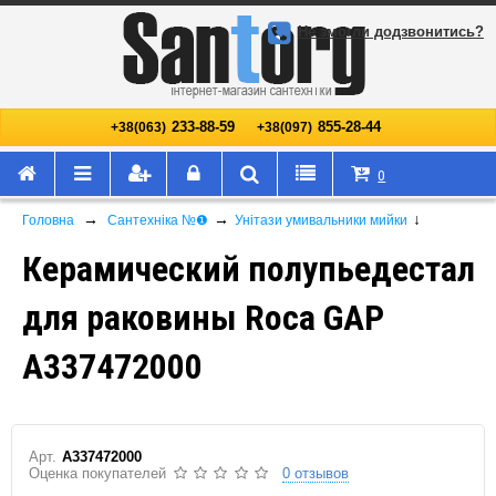
Не змогли додзвонитись?
233-88-59
855-28-44
+38(063)
+38(097)
0
→
→
↓
Головна
Сантехніка №❶
Унітази умивальники мийки
Керамический полупьедестал
для раковины Roca GAP
A337472000
Арт.
A337472000
Оценка покупателей
0 отзывов