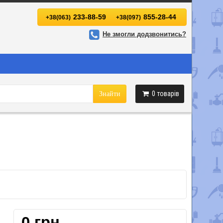
233-88-59
855-28-44
+38(063)
+38(097)
Не змогли додзвонитись?
0
товарів
Знайти
0 грн.