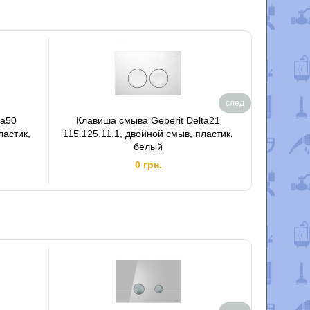
след
ta50
Клавиша смыва Geberit Delta21
Панель
ластик,
115.125.11.1, двойной смыв, пластик,
белый
0 грн.