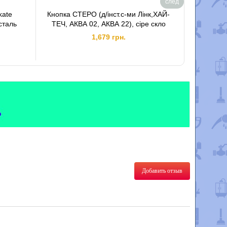
след
kate
Кнопка СТЕРО (д/інст.с-ми Лінк,ХАЙ-
Отвод п
сталь
ТЕЧ, АКВА 02, АКВА 22), сіре скло
1,679 грн.
Добавить отзыв