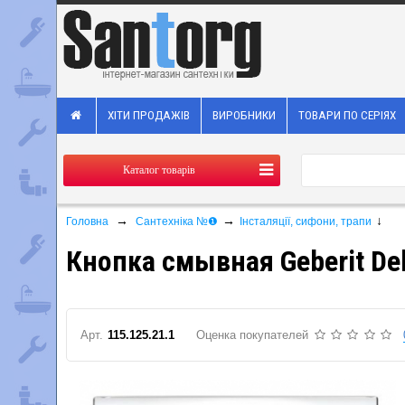
ХІТИ ПРОДАЖІВ
ВИРОБНИКИ
ТОВАРИ ПО СЕРІЯХ
Каталог товарів
→
→
↓
Головна
Сантехніка №❶
Інсталяції, сифони, трапи
Кнопка смывная Geberit Del
Арт.
115.125.21.1
Оценка покупателей