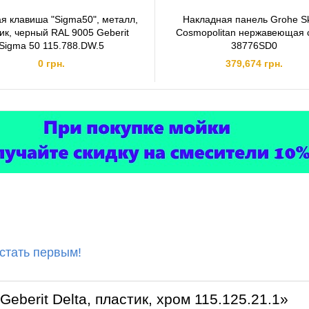
я клавиша "Sigma50", металл,
Накладная панель Grohe S
ик, черный RAL 9005 Geberit
Cosmopolitan нержавеющая 
Sigma 50 115.788.DW.5
38776SD0
0 грн.
379,674 грн.
 стать первым!
eberit Delta, пластик, хром 115.125.21.1»