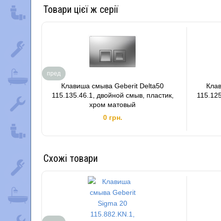
Товари цієї ж серії
пред
Клавиша смыва Geberit Delta50
Клав
115.135.46.1, двойной смыв, пластик,
115.125
хром матовый
0 грн.
Схожі товари