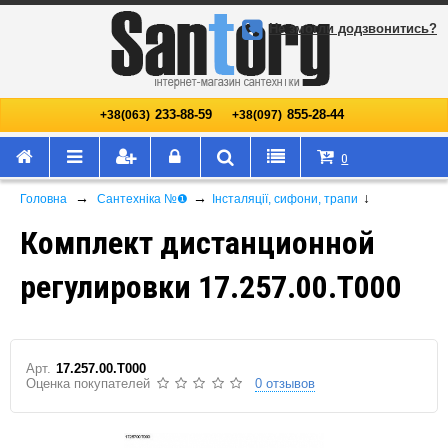
Не змогли додзвонитись?
233-88-59
855-28-44
+38(063)
+38(097)
0
→
→
↓
Головна
Сантехніка №❶
Інсталяції, сифони, трапи
Комплект дистанционной
регулировки 17.257.00.T000
Арт.
17.257.00.T000
Оценка покупателей
0 отзывов