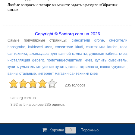
Любые вопросы о товаре вы можете задать в разделе «Обратная
связь».
Copyright © Santorg.com.ua 2026
Самые популярные страницы:
смесители grohe
,
смесители
hansgrohe
,
kaldewei киев
,
смесители kludi
,
сантехника laufen
,
roca
сантехника
,
аксессуары для ванной комнаты
,
душевая кабина киев
,
инсталляция geberit
,
полотенцесушители киев
,
купить смеситель
,
купить умывальник
,
унитаз купить
,
ванна акриловая
,
ванна чугунная
,
ванны стальные
,
интернет магазин сантехники киев
235 голосов
santorg.com.ua
3.92
из
5
на основе
235
оценок.
Корзина
0
Порожньо