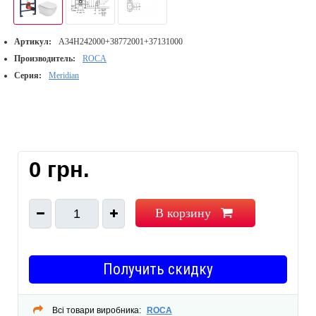
Артикул:
A34H242000+38772001+37131000
Производитель:
ROCA
Серия:
Meridian
0 грн.
В корзину
1
Получить скидку
Всі товари виробника:
ROCA