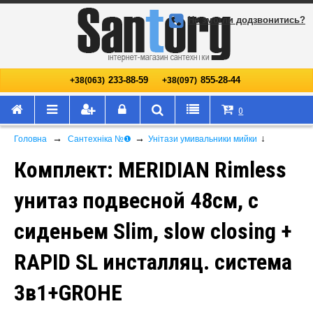
Не змогли додзвонитись?
233-88-59
855-28-44
+38(063)
+38(097)
0
→
→
↓
Головна
Сантехніка №❶
Унітази умивальники мийки
Комплект: MERIDIAN Rimless
унитаз подвесной 48см, с
сиденьем Slim, slow closing +
RAPID SL инсталляц. система
3в1+GROHE