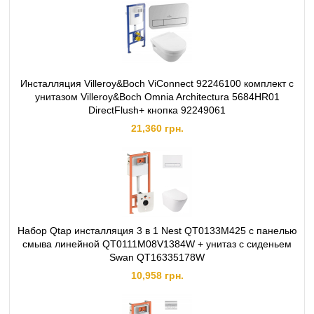
Инсталляция Villeroy&Boch ViConnect 92246100 комплект с
унитазом Villeroy&Boch Omnia Architectura 5684HR01
DirectFlush+ кнопка 92249061
21,360 грн.
Набор Qtap инсталляция 3 в 1 Nest QT0133M425 с панелью
смыва линейной QT0111M08V1384W + унитаз с сиденьем
Swan QT16335178W
10,958 грн.