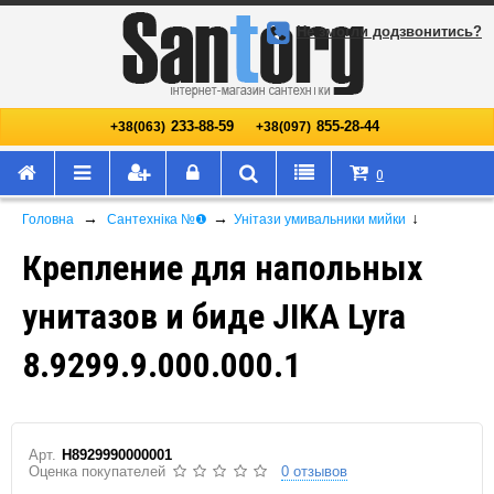
Не змогли додзвонитись?
233-88-59
855-28-44
+38(063)
+38(097)
0
→
→
↓
Головна
Сантехніка №❶
Унітази умивальники мийки
Крепление для напольных
унитазов и биде JIKA Lyra
8.9299.9.000.000.1
Арт.
H8929990000001
Оценка покупателей
0 отзывов