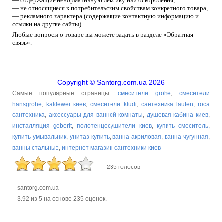
— содержащие ненормативную лексику или оскорбления,
— не относящиеся к потребительским свойствам конкретного товара,
— рекламного характера (содержащие контактную информацию и
ссылки на другие сайты).
Любые вопросы о товаре вы можете задать в разделе «Обратная
связь».
Copyright © Santorg.com.ua 2026
Самые популярные страницы:
смесители grohe
,
смесители
hansgrohe
,
kaldewei киев
,
смесители kludi
,
сантехника laufen
,
roca
сантехника
,
аксессуары для ванной комнаты
,
душевая кабина киев
,
инсталляция geberit
,
полотенцесушители киев
,
купить смеситель
,
купить умывальник
,
унитаз купить
,
ванна акриловая
,
ванна чугунная
,
ванны стальные
,
интернет магазин сантехники киев
235 голосов
santorg.com.ua
3.92
из
5
на основе
235
оценок.