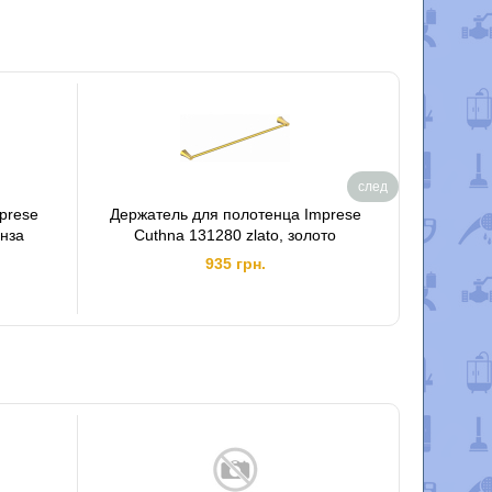
след
prese
Держатель для полотенца Imprese
Туалетны
онза
Cuthna 131280 zlato, золото
Cuthn
935 грн.