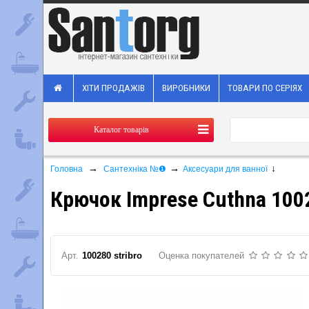
ХІТИ ПРОДАЖІВ
ВИРОБНИКИ
ТОВАРИ ПО СЕРІЯХ
Каталог товарів
→
→
↓
Головна
Сантехніка №❶
Аксесуари для ванної
Крючок Imprese Cuthna 1002
Арт.
100280 stribro
Оценка покупателей