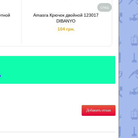
след
етной
Amasra Крючок двойной 123017
Держате
DIBANYO
Universa
104 грн.
Добавить отзыв