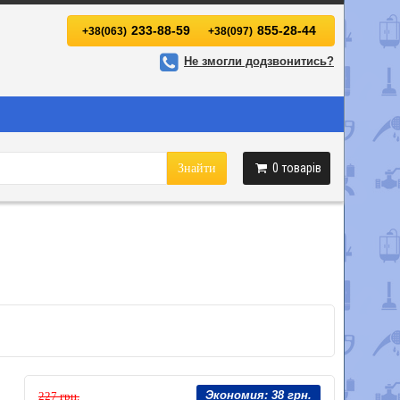
233-88-59
855-28-44
+38(063)
+38(097)
Не змогли додзвонитись?
0
товарів
Знайти
Экономия:
38 грн.
227 грн.