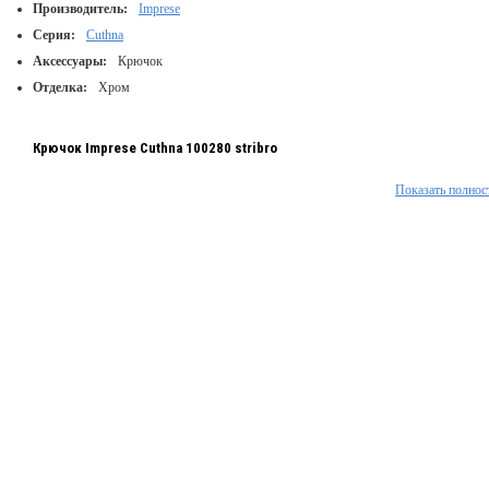
Производитель:
Imprese
Серия:
Cuthna
Аксессуары:
Крючок
Отделка:
Хром
Крючок Imprese Cuthna 100280 stribro
Показать полнос
Тип монтажа: настенный
Материал: латунь
Цвет: хром