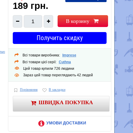
189 грн.
В корзину
1
Получить скидку
тью
Всі товари виробника:
Imprese
Всі товари цієї серії:
Cuthna
Цей товар купили 726 людини
Зараз цей товар переглядають 42 людей
Порівняння
В закладки
ШВИДКА ПОКУПКА
УМОВИ ДОСТАВКИ