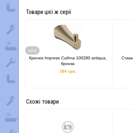
Товари цієї ж серії
пред
Крючок Imprese Cuthna 100280 antiqua,
Стака
бронза
264 грн.
Схожі товари