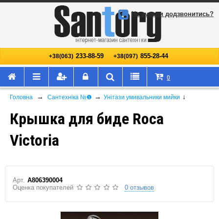
Не змогли додзвонитись?
233-88-59
855-28-44
+38(063)
+38(097)
0
→
→
↓
Головна
Сантехніка №❶
Унітази умивальники мийки
Крышка для биде Roca
Victoria
Арт.
A806390004
Оценка покупателей
0 отзывов