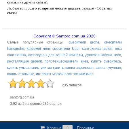
ссылки на другие сайты).
Любые вопросы о товаре вы можете задать в разделе «Обратная
связь».
Copyright © Santorg.com.ua 2026
Самые популярные страницы:
смесители grohe
,
смесители
hansgrohe
,
kaldewei киев
,
смесители kludi
,
сантехника laufen
,
roca
сантехника
,
аксессуары для ванной комнаты
,
душевая кабина киев
,
инсталляция geberit
,
полотенцесушители киев
,
купить смеситель
,
купить умывальник
,
унитаз купить
,
ванна акриловая
,
ванна чугунная
,
ванны стальные
,
интернет магазин сантехники киев
235 голосов
santorg.com.ua
3.92
из
5
на основе
235
оценок.
Корзина
0
Порожньо