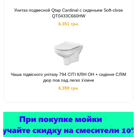
Унитаз подвесной Qtap Cardinal с сиденьем Soft-close
QT0433C660HW
6,351 грн.
Чаша підвісного унітазу 794 СІТІ КЛІН ОН + сидіння СЛІМ
дюр пов пад легко з'ємне
6,359 грн.