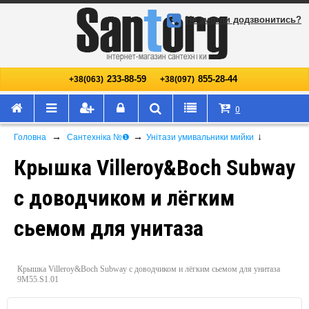
Не змогли додзвонитись?
233-88-59
855-28-44
+38(063)
+38(097)
0
→
→
↓
Головна
Сантехніка №❶
Унітази умивальники мийки
Крышка Villeroy&Boch Subway
с доводчиком и лёгким
сьемом для унитаза
Крышка Villeroy&Boch Subway с доводчиком и лёгким сьемом для унитаза
9M55.S1.01