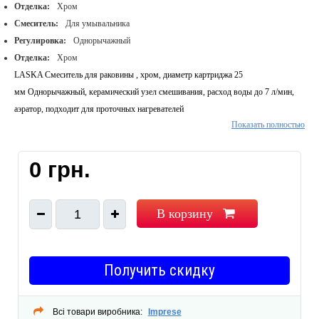
Отделка:
Хром
Смеситель:
Для умывальника
Регулировка:
Однорычажный
Отделка:
Хром
LASKA Смеситель для раковины , хром, диаметр картриджа 25
мм Однорычажный, керамический узел смешивания, расход воды до 7 л/мин,
аэратор, подходит для проточных нагревателей
Показать полностью
Бренд: Imprese
Imprese серия: Laska
Монтаж: Горизонтальный/настольный
0 грн.
Цвет/тип покрытия: Хром
Страна производитель: Чехия
В корзину
1
Получить скидку
Всі товари виробника:
Imprese