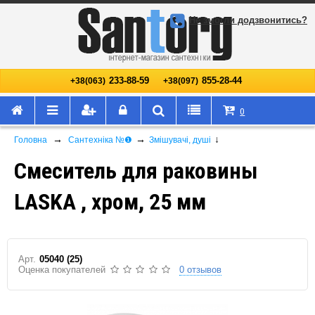
Не змогли додзвонитись?
233-88-59
855-28-44
+38(063)
+38(097)
0
→
→
↓
Головна
Сантехніка №❶
Змішувачі, душі
Смеситель для раковины
LASKA , хром, 25 мм
Арт.
05040 (25)
Оценка покупателей
0 отзывов