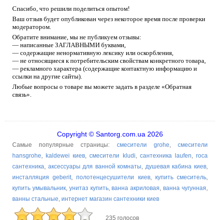
Спасибо, что решили поделиться опытом!
Ваш отзыв будет опубликован через некоторое время после проверки
модератором.
Обратите внимание, мы не публикуем отзывы:
— написанные ЗАГЛАВНЫМИ буквами,
— содержащие ненормативную лексику или оскорбления,
— не относящиеся к потребительским свойствам конкретного товара,
— рекламного характера (содержащие контактную информацию и
ссылки на другие сайты).
Любые вопросы о товаре вы можете задать в разделе «Обратная
связь».
Copyright © Santorg.com.ua 2026
Самые популярные страницы:
смесители grohe
,
смесители
hansgrohe
,
kaldewei киев
,
смесители kludi
,
сантехника laufen
,
roca
сантехника
,
аксессуары для ванной комнаты
,
душевая кабина киев
,
инсталляция geberit
,
полотенцесушители киев
,
купить смеситель
,
купить умывальник
,
унитаз купить
,
ванна акриловая
,
ванна чугунная
,
ванны стальные
,
интернет магазин сантехники киев
235 голосов