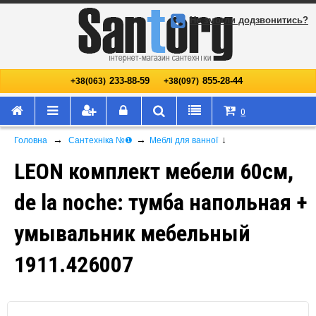
Не змогли додзвонитись?
233-88-59
855-28-44
+38(063)
+38(097)
0
→
→
↓
Головна
Сантехніка №❶
Меблі для ванної
LEON комплект мебели 60см,
de la noche: тумба напольная +
умывальник мебельный
1911.426007