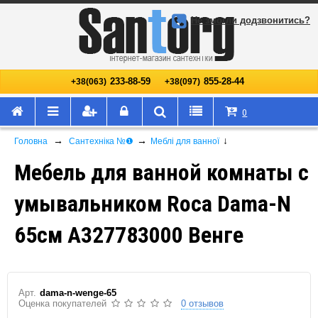
Не змогли додзвонитись?
233-88-59
855-28-44
+38(063)
+38(097)
0
→
→
↓
Головна
Сантехніка №❶
Меблі для ванної
Мебель для ванной комнаты с
умывальником Roca Dama-N
65см A327783000 Венге
Арт.
dama-n-wenge-65
Оценка покупателей
0 отзывов