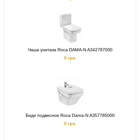
Чаша унитаза Roca DAMA-N A342787000
0 грн.
Биде подвесное Roca Dama-N A357785000
0 грн.