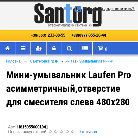
Не змогли додзвонитись?
233-88-59
855-28-44
+38(063)
+38(097)
0
→
→
↓
Головна
Сантехніка №❶
Унітази умивальники мийки
Мини-умывальник Laufen Pro
асимметричный,отверстие
для смесителя слева 480х280
Арт.
H8159550001041
Оценка покупателей
0 отзывов