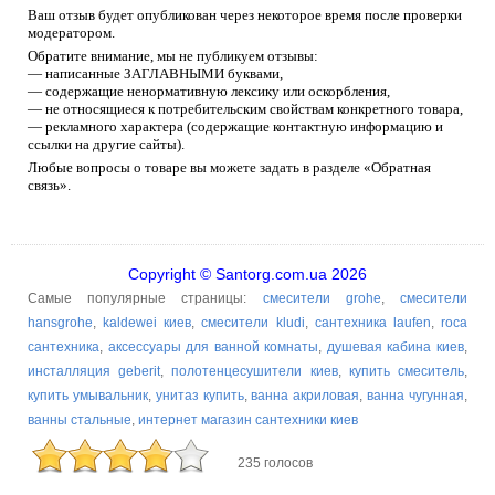
Ваш отзыв будет опубликован через некоторое время после проверки
модератором.
Обратите внимание, мы не публикуем отзывы:
— написанные ЗАГЛАВНЫМИ буквами,
— содержащие ненормативную лексику или оскорбления,
— не относящиеся к потребительским свойствам конкретного товара,
— рекламного характера (содержащие контактную информацию и
ссылки на другие сайты).
Любые вопросы о товаре вы можете задать в разделе «Обратная
связь».
Copyright © Santorg.com.ua 2026
Самые популярные страницы:
смесители grohe
,
смесители
hansgrohe
,
kaldewei киев
,
смесители kludi
,
сантехника laufen
,
roca
сантехника
,
аксессуары для ванной комнаты
,
душевая кабина киев
,
инсталляция geberit
,
полотенцесушители киев
,
купить смеситель
,
купить умывальник
,
унитаз купить
,
ванна акриловая
,
ванна чугунная
,
ванны стальные
,
интернет магазин сантехники киев
235 голосов