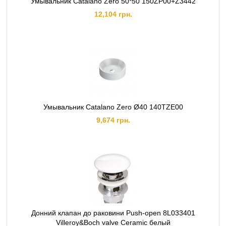
Умывальник Catalano Zero 50*50 150ZP00+Z3442
12,104 грн.
Умывальник Catalano Zero Ø40 140TZE00
9,674 грн.
Донний клапан до раковини Push-open 8L033401
Villeroy&Boch valve Ceramic белый