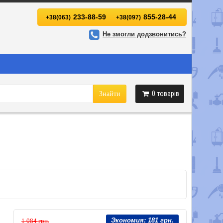
233-88-59
855-28-44
+38(063)
+38(097)
Не змогли додзвонитись?
0
товарів
Знайти
Экономия:
181 грн.
1 084 грн.