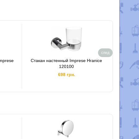
след
Imprese
Стакан настенный Imprese Hranice
Дозатор
120100
698 грн.