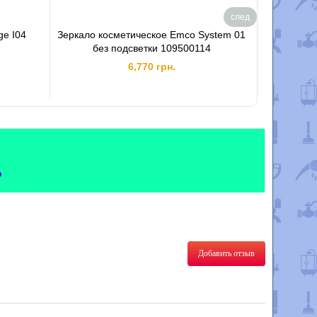
след
ge I04
Зеркало косметическое Emco System 01
Swan Fr
без подсветки 109500114
6,770 грн.
Добавить отзыв