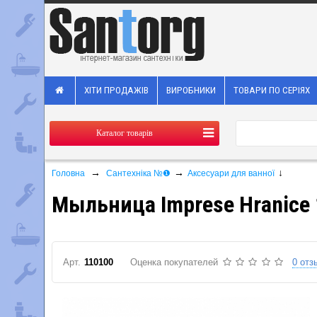
ХІТИ ПРОДАЖІВ
ВИРОБНИКИ
ТОВАРИ ПО СЕРІЯХ
Каталог товарів
→
→
↓
Головна
Сантехніка №❶
Аксесуари для ванної
Мыльница Imprese Hranice
Арт.
110100
Оценка покупателей
0 отз