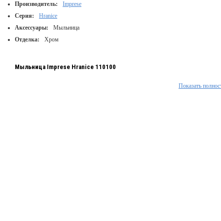
Производитель:
Imprese
Серия:
Hranice
Аксессуары:
Мыльница
Отделка:
Хром
Мыльница Imprese Hranice 110100
Показать полнос
Тип монтажа: настенный
Материал: стекло/латунь
Цвет держателя: хром
Страна изготовитель: Чехия
Гарантия: 5 лет