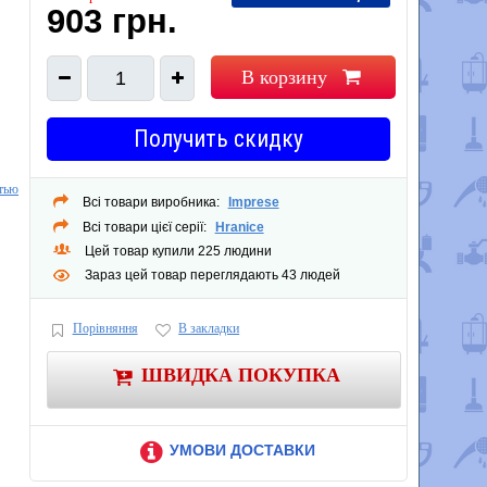
903 грн.
В корзину
1
Получить скидку
тью
Всі товари виробника:
Imprese
Всі товари цієї серії:
Hranice
Цей товар купили 225 людини
Зараз цей товар переглядають 43 людей
Порівняння
В закладки
ШВИДКА ПОКУПКА
УМОВИ ДОСТАВКИ