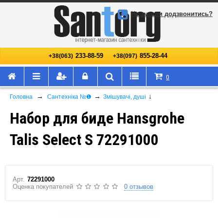
Не змогли додзвонитись?
233-88-59
855-28-44
+38(063)
+38(097)
0
→
→
↓
Головна
Сантехніка №❶
Змішувачі, душі
Набор для биде Hansgrohe
Talis Select S 72291000
Арт.
72291000
Оценка покупателей
0 отзывов