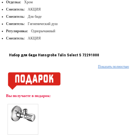
Отделка:
Хром
Смеситель:
АКЦИЯ
Смеситель:
Для биде
Смеситель:
Гигиенический душ
Регулировка:
Однорычажный
Смеситель:
АКЦИЯ
Набор для биде Hansgrohe Talis Select S 72291000
Показать полностью
расход воды: 5 л/мин
сливной клапан Push-Open (управление с помощью пробки, для раковин
с переливом)
подходит для проточных водонагревателей
Вы получаете в подарок:
хром