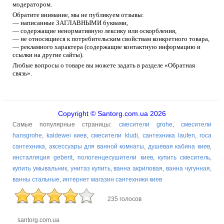
модератором.
Обратите внимание, мы не публикуем отзывы:
— написанные ЗАГЛАВНЫМИ буквами,
— содержащие ненормативную лексику или оскорбления,
— не относящиеся к потребительским свойствам конкретного товара,
— рекламного характера (содержащие контактную информацию и
ссылки на другие сайты).
Любые вопросы о товаре вы можете задать в разделе «Обратная
связь».
Copyright © Santorg.com.ua 2026
Самые популярные страницы:
смесители grohe
,
смесители
hansgrohe
,
kaldewei киев
,
смесители kludi
,
сантехника laufen
,
roca
сантехника
,
аксессуары для ванной комнаты
,
душевая кабина киев
,
инсталляция geberit
,
полотенцесушители киев
,
купить смеситель
,
купить умывальник
,
унитаз купить
,
ванна акриловая
,
ванна чугунная
,
ванны стальные
,
интернет магазин сантехники киев
235 голосов
santorg.com.ua