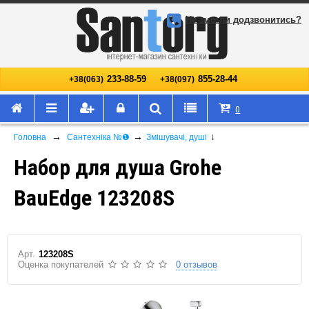
Не змогли додзвонитись?
233-88-59
855-28-44
+38(063)
+38(097)
0
→
→
↓
Головна
Сантехніка №❶
Змішувачі, душі
Набор для душа Grohe
BauEdge 123208S
Арт.
123208S
Оценка покупателей
0 отзывов