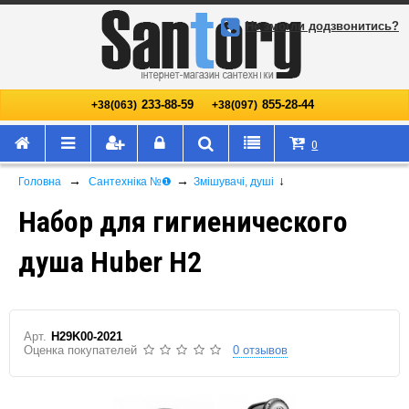
Не змогли додзвонитись?
233-88-59
855-28-44
+38(063)
+38(097)
0
→
→
↓
Головна
Сантехніка №❶
Змішувачі, душі
Набор для гигиенического
душа Huber H2
Арт.
H29K00-2021
Оценка покупателей
0 отзывов