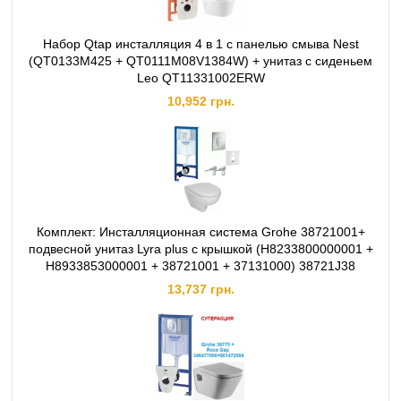
Набор Qtap инсталляция 4 в 1 с панелью смыва Nest
(QT0133M425 + QT0111M08V1384W) + унитаз с сиденьем
Leo QT11331002ERW
10,952 грн.
Комплект: Инсталляционная система Grohe 38721001+
подвесной унитаз Lyra plus с крышкой (H8233800000001 +
H8933853000001 + 38721001 + 37131000) 38721J38
13,737 грн.