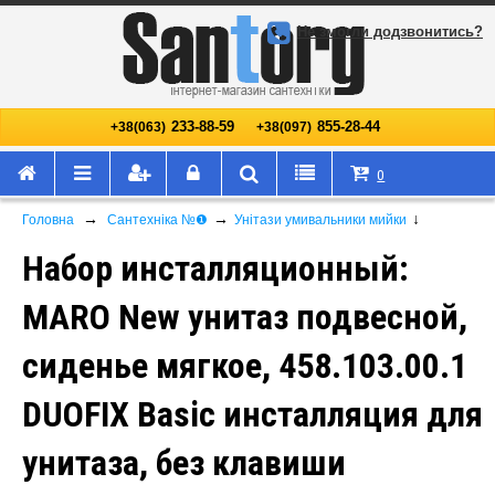
Не змогли додзвонитись?
233-88-59
855-28-44
+38(063)
+38(097)
0
→
→
↓
Головна
Сантехніка №❶
Унітази умивальники мийки
Набор инсталляционный:
MARO New унитаз подвесной,
сиденье мягкое, 458.103.00.1
DUOFIX Basic инсталляция для
унитаза, без клавиши