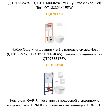
(QT0133M425 + QT0111M06028CRM) + унитаз с сиденьем
Tern QT13332141ERW
11,078 грн.
Набор Qtap инсталляция 4 в 1 с панелью смыва Nest
(QT0133M425 + QT0111V1164GW) + унитаз с сиденьем Jay
QT07335176W
12,191 грн.
Комплект: GAP Rimless унитаз подвесной с сидением с
микролифтом + RAPID SL комплект инсталляции + GROHE