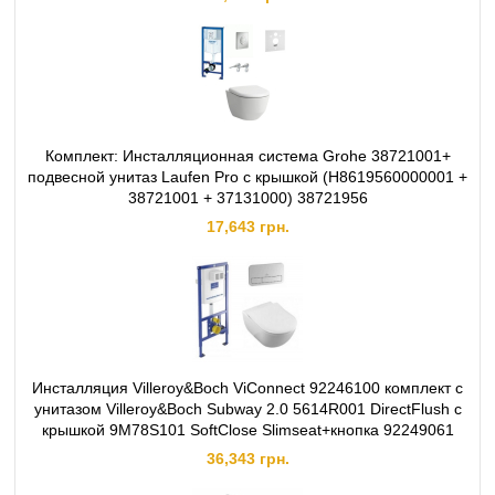
Комплект: Инсталляционная система Grohe 38721001+
подвесной унитаз Laufen Pro с крышкой (H8619560000001 +
38721001 + 37131000) 38721956
17,643 грн.
Инсталляция Villeroy&Boch ViConnect 92246100 комплект с
унитазом Villeroy&Boch Subway 2.0 5614R001 DirectFlush с
крышкой 9M78S101 SoftClose Slimseat+кнопка 92249061
36,343 грн.