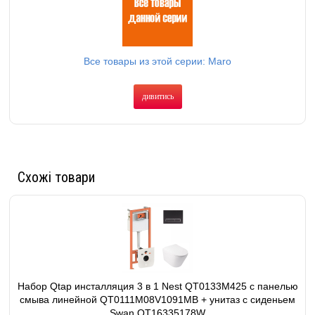
Все товары из этой серии: Maro
дивитись
Схожі товари
Набор Qtap инсталляция 3 в 1 Nest QT0133M425 с панелью
смыва линейной QT0111M08V1091MB + унитаз с сиденьем
Swan QT16335178W