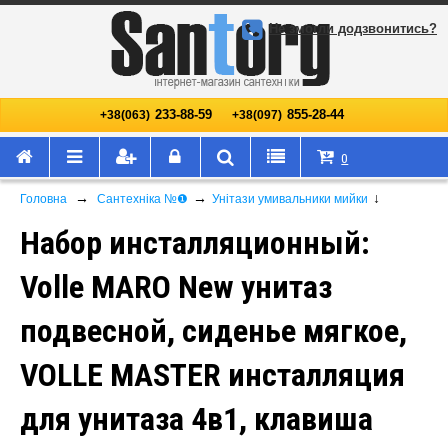
Не змогли додзвонитись?
233-88-59
855-28-44
+38(063)
+38(097)
0
→
→
↓
Головна
Сантехніка №❶
Унітази умивальники мийки
Набор инсталляционный:
Volle MARO New унитаз
подвесной, сиденье мягкое,
VOLLE MASTER инсталляция
для унитаза 4в1, клавиша