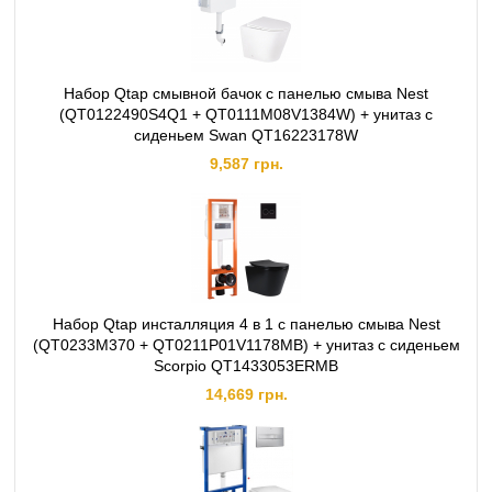
Набор Qtap смывной бачок с панелью смыва Nest
(QT0122490S4Q1 + QT0111M08V1384W) + унитаз с
сиденьем Swan QT16223178W
9,587 грн.
Набор Qtap инсталляция 4 в 1 с панелью смыва Nest
(QT0233M370 + QT0211P01V1178MB) + унитаз с сиденьем
Scorpio QT1433053ERMB
14,669 грн.