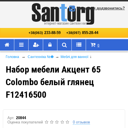
Не змогли додзвонитись?
233-88-59
855-28-44
+38(063)
+38(097)
0
→
→
↓
Головна
Сантехніка №❶
Меблі для ванної
Набор мебели Акцент 65
Colombo белый глянец
F12416500
Арт.
20844
Оценка покупателей
0 отзывов