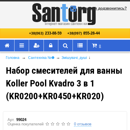
Не змогли додзвонитись?
233-88-59
855-28-44
+38(063)
+38(097)
0
→
→
↓
Головна
Сантехніка №❶
Змішувачі, душі
Набор смесителей для ванны
Koller Pool Kvadro 3 в 1
(KR0200+KR0450+KR020)
Арт.
99024
Оценка покупателей
0 отзывов