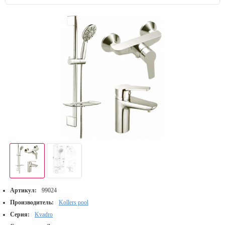
Артикул:
99024
Производитель:
Kollers pool
Серия:
Kvadro