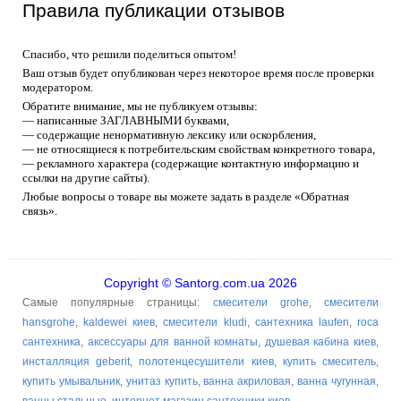
Правила публикации отзывов
Спасибо, что решили поделиться опытом!
Ваш отзыв будет опубликован через некоторое время после проверки
модератором.
Обратите внимание, мы не публикуем отзывы:
— написанные ЗАГЛАВНЫМИ буквами,
— содержащие ненормативную лексику или оскорбления,
— не относящиеся к потребительским свойствам конкретного товара,
— рекламного характера (содержащие контактную информацию и
ссылки на другие сайты).
Любые вопросы о товаре вы можете задать в разделе «Обратная
связь».
Copyright © Santorg.com.ua 2026
Самые популярные страницы:
смесители grohe
,
смесители
hansgrohe
,
kaldewei киев
,
смесители kludi
,
сантехника laufen
,
roca
сантехника
,
аксессуары для ванной комнаты
,
душевая кабина киев
,
инсталляция geberit
,
полотенцесушители киев
,
купить смеситель
,
купить умывальник
,
унитаз купить
,
ванна акриловая
,
ванна чугунная
,