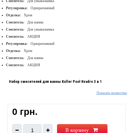
Смеситель:
Для умывальника
Регулировка:
Однорычажный
Отделка:
Хром
Смеситель:
Для ванны
Смеситель:
Для умывальника
Смеситель:
АКЦИЯ
Регулировка:
Однорычажный
Отделка:
Хром
Смеситель:
Для ванны
Смеситель:
АКЦИЯ
Набор смесителей для ванны Koller Pool Kvadro 3 в 1
Показать полностью
(KR0200+KR0450+KR020)
0 грн.
Набор 3 в 1:
В корзину
1
Смеситель для душа (без душевого набора) Kvadro KR0450