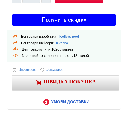
Смеситель для раковины с донным клапаном Kvadro KR0200
Душевой гарнитур Kvadro KR020
Получить скидку
Быстрый монтаж
Максимальная температура горячей воды на входе смесителя +80°C
Рабочее давление воды от 1 до 5 бар
Всі товари виробника:
Kollers pool
Всі товари цієї серії:
Kvadro
Цей товар купили 1026 людини
Зараз цей товар переглядають 18 людей
Порівняння
В закладки
ШВИДКА ПОКУПКА
УМОВИ ДОСТАВКИ