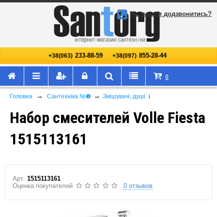
Не змогли додзвонитись?
233-88-59
855-28-44
+38(063)
+38(097)
0
→
→
↓
Головна
Сантехніка №❶
Змішувачі, душі
Набор смесителей Volle Fiesta
1515113161
Арт.
1515113161
Оценка покупателей
0 отзывов