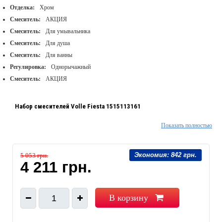
Отделка:
Хром
Смеситель:
АКЦИЯ
Смеситель:
Для умывальника
Смеситель:
Для душа
Смеситель:
Для ванны
Регулировка:
Однорычажный
Смеситель:
АКЦИЯ
Набор смесителей Volle Fiesta 1515113161
Показать полностью
Набор смесителей для душа;
цвет хром;
Экономия:
842 грн.
5 053 грн.
материал латунь;
4 211 грн.
в набор входят: смеситель для раковины, хром; смеситель для душа,
хром; душевой набор, хром;
диаметр лейки в душевом наборе 100 мм;
В корзину
1
режим один - ливень;
двойная обплётка шланга;