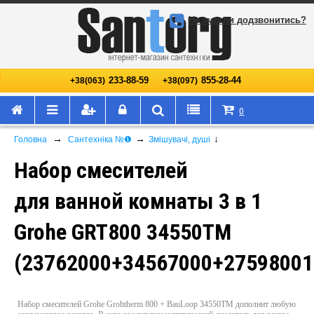
Не змогли додзвонитись?
233-88-59
855-28-44
+38(063)
+38(097)
0
→
→
↓
Головна
Сантехніка №❶
Змішувачі, душі
Набор смесителей
для ванной комнаты 3 в 1
Grohe GRT800 34550TM
(23762000+34567000+27598001
Набор смесителей Grohe Grohtherm 800 + BauLoop 34550TM дополнит любую