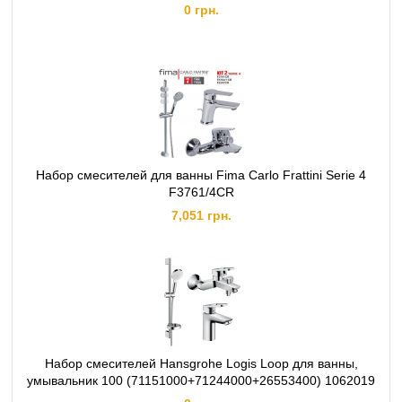
Вид монтажа:
Смеситель для ванны, душевой гарнитур: настенный. Смеситель
0 грн.
для умывальника: врезной.
Механизм смешивания:
Смеситель для ванны: картридж термостатический.
Смеситель для умывальника: картридж.
Гарантия:
5 лет
Расход воды, л/мин:
смеситель для ванны: до 13 смеситель для умывальника: 5,7
Рабочее давление, bar:
до 3
Набор смесителей для ванны Fima Carlo Frattini Serie 4
F3761/4CR
7,051 грн.
Набор смесителей Hansgrohe Logis Loop для ванны,
умывальник 100 (71151000+71244000+26553400) 1062019