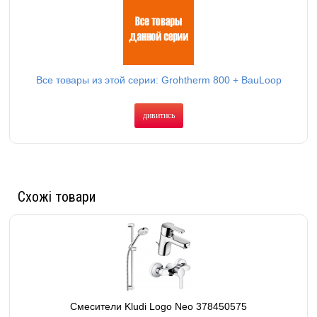
в конструкцию изделий и деталей, не ухудшающих качество изделия, без
предварительного уведомления.
Высота излива, мм:
Cмеситель для умывальника: 108
Диаметр монтажного отверстия, мм:
Смеситель для умывальника: 35
Длина излива, мм:
Cмеситель для ванны: 168. Cмеситель для умывальника: 107
Все товары из этой серии: Grohtherm 800 + BauLoop
Диаметр подключения:
Cмеситель для ванны: 1/2". Cмеситель для умывальника:
3/8"
дивитись
Цвет:
Хром
Шланги:
Смеситель для умывальника: на резьбе
Высота стойки, мм:
620
Поверхность:
Глянцевая
Тип подвода:
Смеситель для умывальника: гибкий
Схожі товари
Диаметр ручной лейки, мм:
100
Состав набора:
Смеситель термостатический для ванны Grohtherm 800
(34567000), смеситель для умывальника BauLoop (23762000), душевой гарнитур
New Tempesta 100 (27598001)
Шланги подключения:
Смеситель для умывальника: входят в комплект
Форма ручной лейки:
Круглая
Смесители Kludi Logo Neo 378450575
Количество режимов переключения лейки:
2