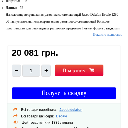
Ширина:
100
Длина:
52
Наполовину встраиваемая раковина со столешницей Jacob Delafon Escale 1280-
00 Тип установки: полувстраиваемая раковина со столешницей Большое
пространство для размещения различных предметов Ровная форма с гладкими
Показать полностью
линиями С одним отверстием для смесителя С отверстием перелива Материал:
керамика Вес: 30 кг Размер: 1000х520 мм
20 081 грн.
В корзину
1
Получить скидку
Всі товари виробника:
Jacob delafon
Всі товари цієї серії:
Escale
Цей товар купили 1339 людини