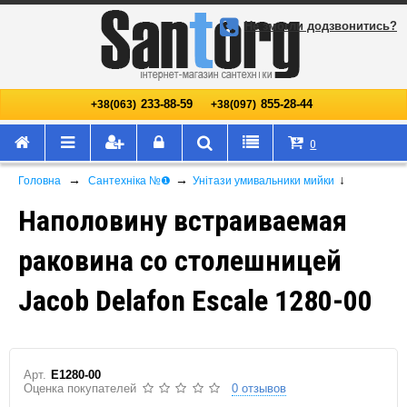
Не змогли додзвонитись?
233-88-59
855-28-44
+38(063)
+38(097)
0
→
→
↓
Головна
Сантехніка №❶
Унітази умивальники мийки
Наполовину встраиваемая
раковина со столешницей
Jacob Delafon Escale 1280-00
Арт.
E1280-00
Оценка покупателей
0 отзывов