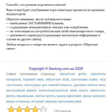
Спасибо, что решили поделиться опытом!
Ваш отзыв будет опубликован через некоторое время после проверки
модератором.
Обратите внимание, мы не публикуем отзывы:
— написанные ЗАГЛАВНЫМИ буквами,
— содержащие ненормативную лексику или оскорбления,
— не относящиеся к потребительским свойствам конкретного товара,
— рекламного характера (содержащие контактную информацию и
ссылки на другие сайты).
Любые вопросы о товаре вы можете задать в разделе «Обратная
связь».
Copyright © Santorg.com.ua 2026
Самые популярные страницы:
смесители grohe
,
смесители
hansgrohe
,
kaldewei киев
,
смесители kludi
,
сантехника laufen
,
roca
сантехника
,
аксессуары для ванной комнаты
,
душевая кабина киев
,
инсталляция geberit
,
полотенцесушители киев
,
купить смеситель
,
купить умывальник
,
унитаз купить
,
ванна акриловая
,
ванна чугунная
,
ванны стальные
,
интернет магазин сантехники киев
235 голосов