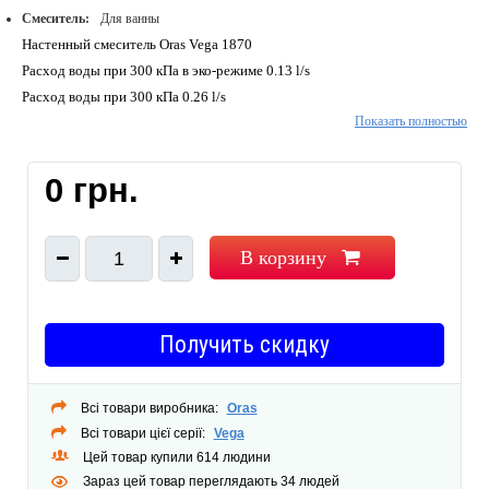
Смеситель:
Для ванны
Настенный смеситель Oras Vega 1870
Расход воды при 300 кПа в эко-режиме
0.13 l/s
Расход воды при 300 кПа
0.26 l/s
Показать полностью
Расход воды 300 кПа (с ограничителями расхода)
0.2 l/s
Потеря давления при расходе 0.2 l/s (с ограничителями расхода)
300
kPa
0 грн.
Потеря давления при расходе 0.2 л/с
180 kPa
Тип рукоятки
Ручка регулировки температуры, Ручка регулировки
расход
В корзину
1
Специальные возможности
ECO button
Цветовое исполнение
Хром
Получить скидку
Всі товари виробника:
Oras
Всі товари цієї серії:
Vega
Цей товар купили 614 людини
Зараз цей товар переглядають 34 людей