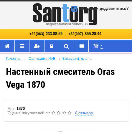
Не змогли додзвонитись?
233-88-59
855-28-44
+38(063)
+38(097)
0
→
→
↓
Головна
Сантехніка №❶
Змішувачі, душі
Настенный смеситель Oras
Vega 1870
Арт.
1870
Оценка покупателей
0 отзывов